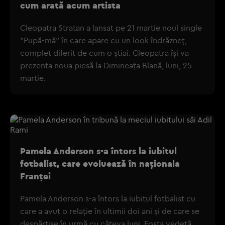
cum arată acum artista
Cleopatra Stratan a lansat pe 21 martie noul single
"Pupă-mă" în care apare cu un look îndrăzneț,
complet diferit de cum o știai. Cleopatra își va
prezenta noua piesă la Dimineața Blană, luni, 25
martie.
Pamela Anderson s-a întors la iubitul
fotbalist, care evoluează în naționala
Franței
Pamela Anderson s-a întors la iubitul fotbalist cu
care a avut o relație în ultimii doi ani și de care se
despărțise în urmă cu câteva luni. Fosta vedetă