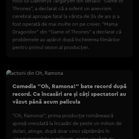
rolul lui Daenerys Targaryen din serialul "Game of
Thrones", a declarat că a suferit un anevrism
cerebral aproape fatal la vârsta de 24 de ani şi a
fost operată de mai multe ori pe creier. "Mama
Dragonilor" din "Game of Thrones" a declarat că
problemele au apărut după încheierea filmărilor
pentru primul sezon al producţiei.
Comedia "Oh, Ramona!" bate record după
record. Ce încasări are și câți spectatori au
văzut până acum pelicula
”Oh, Ramona!”, prima producție românească
ajunsă vreodată la încasări de peste un milion de
dolari, atinge, după doar cinci săptămâni în
cinematografele românești, peste un sfert de