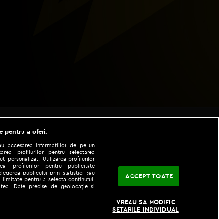
e pentru a oferi:
sau accesarea informațiilor de pe un
zarea profilurilor pentru selectarea
t personalizat. Utilizarea profilurilor
ea profilurilor pentru publicitate
legerea publicului prin statistici sau
ACCEPT TOATE
 limitate pentru a selecta conținutul.
tatea. Date precise de geolocație și
|
|
fo
Codul etic
iPhone app
VREAU SA MODIFIC
SETARILE INDIVIDUAL