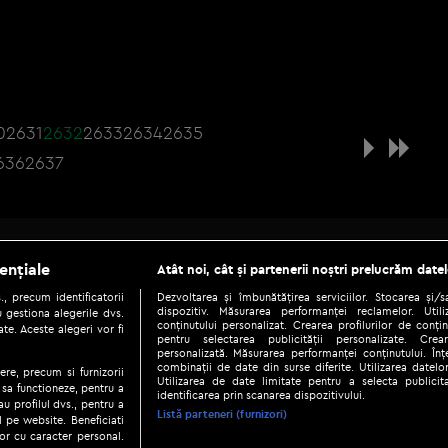
0
2631
2632
2633
2634
2635
636
2637
Be social
ențiale
Atât noi, cât și partenerii noștri prelucrăm datel
, precum identificatorii
Dezvoltarea și îmbunătățirea serviciilor. Stocarea și/
dispozitiv. Măsurarea performanței reclamelor. Utili
 gestiona alegerile dvs.
conținutului personalizat. Crearea profilurilor de conținu
te. Aceste alegeri vor fi
pentru selectarea publicității personalizate. Crear
personalizată. Măsurarea performanței conținutului. Înțe
combinații de date din surse diferite. Utilizarea datelor
ere, precum si furnizorii
Utilizarea de date limitate pentru a selecta publici
Copyright © 2026 / DIGI ROMANIA S.A.
 sa functioneze, pentru a
identificarea prin scanarea dispozitivului.
au profilul dvs., pentru a
|
|
|
eni și condiții
Politica de confidențialitate
Ascultă live
Contact/In
Listă parteneri (furnizori)
ul pe website. Beneficiati
or cu caracter personal.