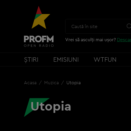
Vrei să asculți mai ușor?
Descar
ȘTIRI
EMISIUNI
WTFUN
Acasa
Muzica
Utopia
Utopia