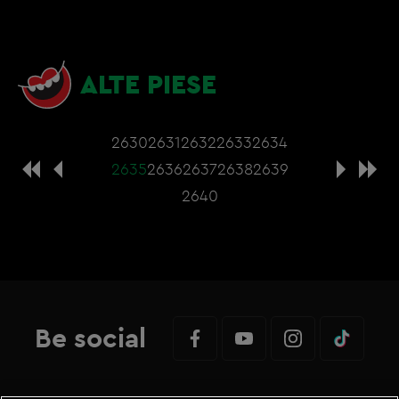
ALTE PIESE
2630
2631
2632
2633
2634
2635
2636
2637
2638
2639
2640
Be social