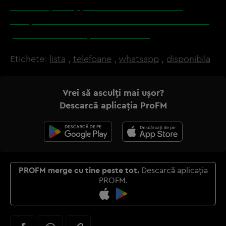
MAI CITEŞTE: Apple confirmă încetinirea
funcţiilor la unele modele de iPhone. Vezi dacă
printre ele se află şi telefonul tău
Etichete:
lista
,
telefoane
,
whatsapp
,
disponibila
Vrei să asculți mai ușor?
Descarcă aplicația ProFM
PROFM merge cu tine peste tot.
Descarcă aplicația
PROFM.