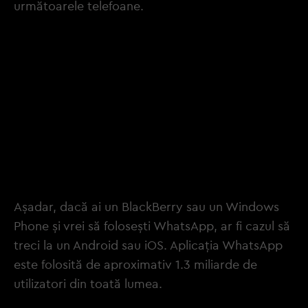
următoarele telefoane.
Nokia Symbian S60 după 30 iunie, 2017
BlackBerry OS şi BlackBerry 10 după 31
decembrie, 2017
Windows Phone 8.0 şi dispozitivele mai vechi
după 31 decembrie, 2017
Nokia S40 după 31 decembrie, 2018
Versiunile Android 2.3.7 şi cele mai vechi după 1
februarie, 2020
Aşadar, dacă ai un BlackBerry sau un Windows
Phone şi vrei să foloseşti WhatsApp, ar fi cazul să
treci la un Android sau iOS. Aplicaţia WhatsApp
este folosită de aproximativ 1.3 miliarde de
utilizatori din toată lumea.