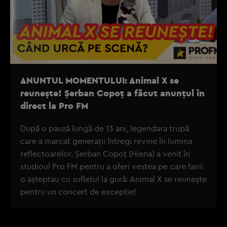
ANUNTUL MOMENTULUI: Animal X se
reunește! Șerban Copoț a făcut anunțul în
direct la Pro FM
După o pauză lungă de 13 ani, legendara trupă
care a marcat generații întregi revine în lumina
reflectoarelor. Șerban Copoț (Hiena) a venit în
studioul Pro FM pentru a oferi vestea pe care fanii
o așteptau cu sufletul la gură: Animal X se reunește
pentru un concert de excepție!