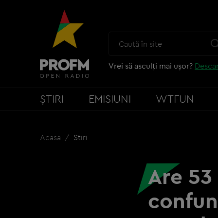
Vrei să asculți mai ușor?
Descar
ȘTIRI
EMISIUNI
WTFUN
Acasa
Stiri
Are 53 
confun