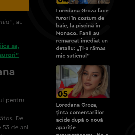
Loredana Groza face
furori în costum de
ânia”
, au
baie, la piscină în
Monaco. Fanii au
remarcat imediat un
ica sa,
detaliu: „Ți-a rămas
surori”
mic sutienul”
ana
05
ul pentru
Loredana Groza,
ținta comentariilor
nătos. De
acide după o nouă
e 53 de ani
apariție
provocatoare: „Ne-a