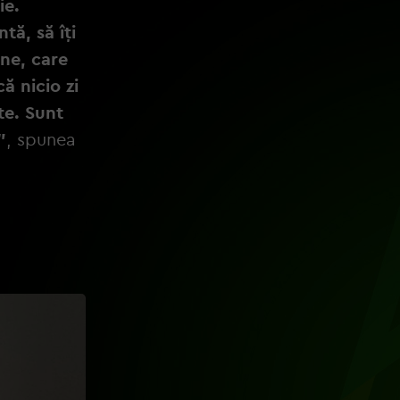
ie.
tă, să îți
ne, care
că nicio zi
te. Sunt
”
, spunea