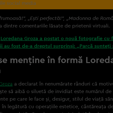
ile social media
 frumoasă!”, „Ești perfectă!”, „Madonna de Rom
 dintre comentariile lăsate de prietenii virtuali.
:
Loredana Groza a postat o nouă fotografie cu fi
ii au fost de-a dreptul surprinși: „Parcă sunteți 
e menține în formă Lored
a
Groza
a declarat în nenumărate rânduri că motiv
ște să aibă o siluetă de invidiat este numărul de
te pe care le face și, desigur, stilul de viață să
în legătură cu operațiile estetice, cântăreața d