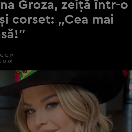
a Groza, zeiță într-o 
și corset: „Cea mai
să!”
4 14:17
4 13:59