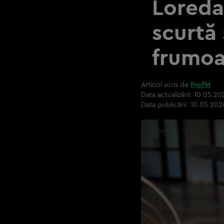
Loredan
scurtă 
frumoa
Articol scris de
ProFM
Data actualizării:
10.05.202
Data publicării:
10.05.202