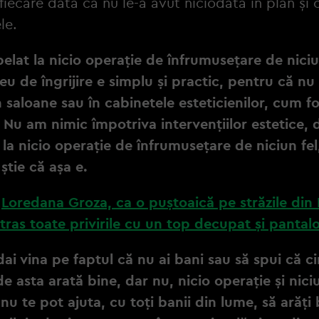
fiecare dată că nu le-a avut niciodată în plan și 
ele.
lat la nicio operație de înfrumusețare de niciu
eu de îngrijire e simplu și practic, pentru că n
n saloane sau în cabinetele esteticienilor, cum f
Nu am nimic împotriva intervențiilor estetice, 
la nicio operație de înfrumusețare de niciun fel
știe că așa e.
:
Loredana Groza, ca o puștoaică pe străzile din
atras toate privirile cu un top decupat și pantal
dai vina pe faptul că nu ai bani sau să spui că c
de asta arată bine, dar nu, nicio operație și nici
 nu te pot ajuta, cu toți banii din lume, să arăți