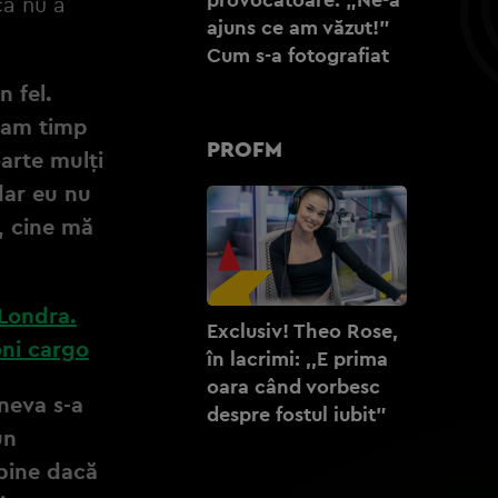
că nu a
ajuns ce am văzut!”
Cum s-a fotografiat
n fel.
u am timp
PROFM
oarte mulți
dar eu nu
, cine mă
 Londra.
Exclusiv! Theo Rose,
oni cargo
în lacrimi: ,,E prima
oara când vorbesc
ineva s-a
despre fostul iubit”
un
 bine dacă