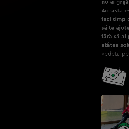
nu ai grij
Aceasta es
faci timp
să te ajut
fără să ai
atâtea sol
vedeta pen