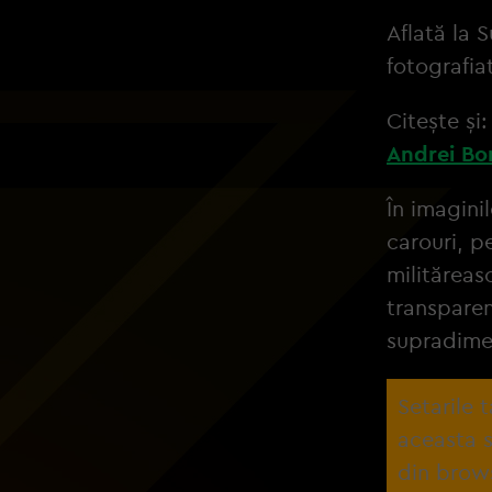
Aflată la 
fotografia
Citește și
Andrei Bo
În imagini
carouri, p
milităreas
transparen
supradime
Setarile 
aceasta s
din brow