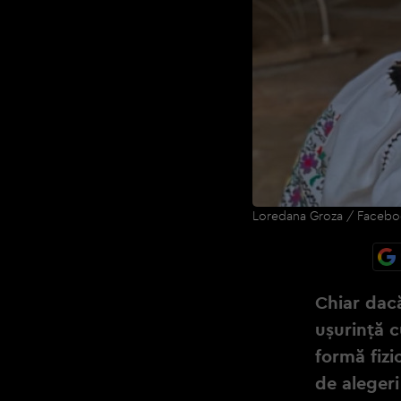
Loredana Groza / Faceb
Chiar dac
ușurință c
formă fizi
de alegeri