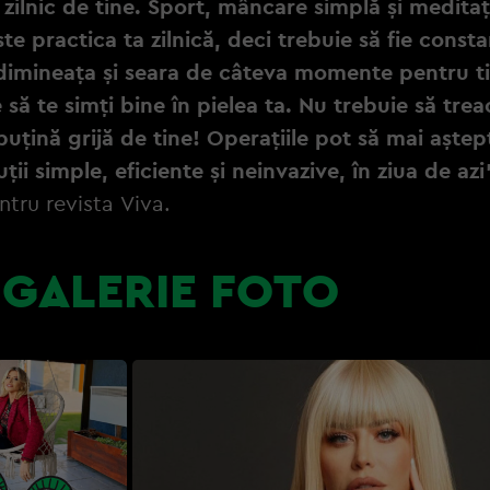
ă zilnic de tine. Sport, mâncare simplă și meditaț
te practica ta zilnică, deci trebuie să fie constan
 dimineața și seara de câteva momente pentru ti
e să te simți bine în pielea ta. Nu trebuie să trea
 puțină grijă de tine! Operațiile pot să mai aștep
uții simple, eficiente și neinvazive, în ziua de azi
tru revista Viva.
GALERIE FOTO