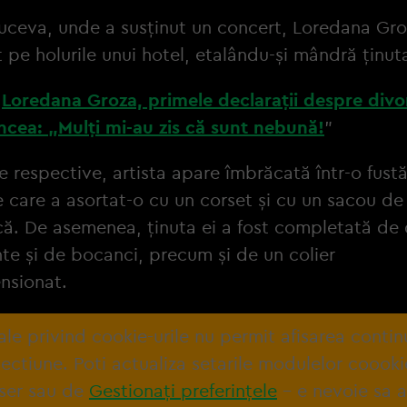
Suceva, unde a susținut un concert, Loredana Gro
t pe holurile unui hotel, etalându-și mândră ținut
:
Loredana Groza, primele declarații despre divo
ncea: „Mulți mi-au zis că sunt nebună!
”
le respective, artista apare îmbrăcată într-o fustă
e care a asortat-o cu un corset și cu un sacou de 
că. De asemenea, ținuta ei a fost completată de 
te și de bocanci, precum și de un colier
nsionat.
tale privind cookie-urile nu permit afisarea contin
ectiune. Poti actualiza setarile modulelor coooki
ser sau de
Gestionați preferințele
– e nevoie sa 