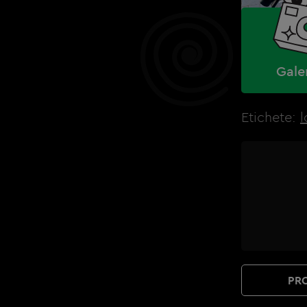
Gale
Etichete:
l
PRO