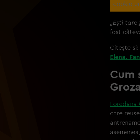
cookie-ur
„Ești tare
fost câteva
Citește și
Elena. Fan
Cum s
Groz
Loredana 
care reușe
antrenamen
asemenea, 