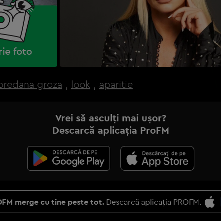
rie foto
oredana groza
,
look
,
aparitie
Vrei să asculți mai ușor?
Descarcă aplicația ProFM
FM merge cu tine peste tot.
Descarcă aplicația PROFM.