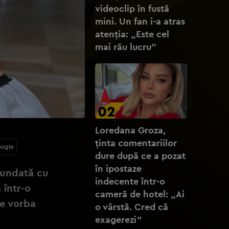
videoclip în fustă
mini. Un fan i-a atras
atenția: „Este cel
mai rău lucru”
02
Loredana Groza,
ținta comentariilor
oogle
dure după ce a pozat
în ipostaze
fundată cu
indecente într-o
 într-o
cameră de hotel: „Ai
ne vorba
o vârstă. Cred că
exagerezi”