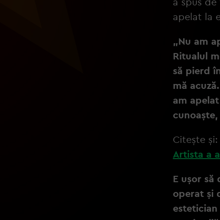
a spus de 
apelat la 
„Nu am ape
Ritualul m
să pierd î
mă acuză. 
am apelat 
cunoaște, 
Citește și
Artista a 
E ușor să 
operat și 
estetician