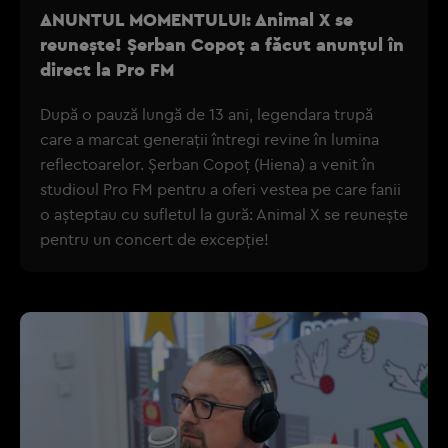
ANUNTUL MOMENTULUI: Animal X se
reunește! Șerban Copoț a făcut anunțul în
direct la Pro FM
După o pauză lungă de 13 ani, legendara trupă
care a marcat generații întregi revine în lumina
reflectoarelor. Șerban Copoț (Hiena) a venit în
studioul Pro FM pentru a oferi vestea pe care fanii
o așteptau cu sufletul la gură: Animal X se reunește
pentru un concert de excepție!