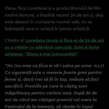
Elena, fiica Loredanei și a producătorului de film
Andrei Boncea, a împlinit recent 24 de ani și, deși
este deseori în compania mamei sale, nu se
îndreaptă spre o carieră în lumea artistică.
Citește și:
Loredana Groza și fiica ei de 24 de ani
au o relație cu adevărat specială. Sunt și bune
prietene: "Elena e mai introvertită"
"Nu (nu vrea ca fiica ei să-i calce pe urme -n.r.)!
Cu siguranță este o meserie foarte grea pentru
femei și, dacă vrei să fii în top, trebuie să faci
sacrificii. Premiile pe care le câștig sunt
măgulitoare pentru cariera mea. După 36 de
ani de când am câștigat premiul cel mare la
Festivalul de la Mamaia, să rămân în topul