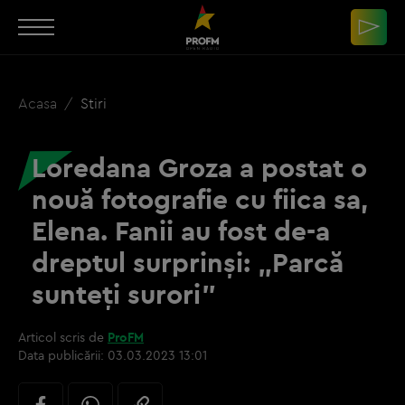
Acasa
Stiri
Loredana Groza a postat o
nouă fotografie cu fiica sa,
Elena. Fanii au fost de-a
dreptul surprinși: „Parcă
sunteți surori”
Articol scris de
ProFM
Data publicării:
03.03.2023 13:01