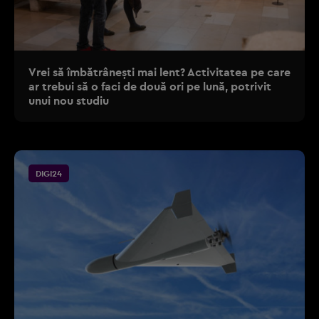
Vrei să îmbătrânești mai lent? Activitatea pe care
ar trebui să o faci de două ori pe lună, potrivit
unui nou studiu
DIGI24