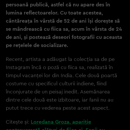
persoană publică, astfel că nu apare des în
lumina reflectoarelor. Cu toate acestea,
cântăreața în vârstă de 52 de ani își dorește să
se mândrească cu fiica sa, acum în vârsta de 24
de ani, și postează deseori fotografii cu aceasta
pe rețelele de socializare.
Recent, artista a adăugat la colecția sa de pe
Instagram încă o poză cu fiica sa, realizată în
timpul vacanței lor din India. Cele două poartă
costume cu specificul culturii indiene, fiind
înconjurate de un peisaj inedit. Asemănarea
dintre cele două este izbitoare, iar fanii nu au
putut trece cu vederea peste acest aspect.
Citește și:
Loredana Groza, apariție
controversată alături de fiica ei. Fanii au