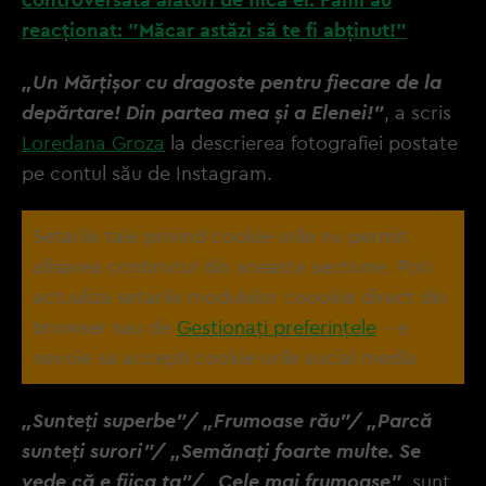
reacționat: ”Măcar astăzi să te fi abținut!”
„Un Mărțișor cu dragoste pentru fiecare de la
depărtare! Din partea mea și a Elenei!”
, a scris
Loredana Groza
la descrierea fotografiei postate
pe contul său de Instagram.
Setarile tale privind cookie-urile nu permit
afisarea continutul din aceasta sectiune. Poti
actualiza setarile modulelor coookie direct din
browser sau de
Gestionați preferințele
– e
nevoie sa accepti cookie-urile social media
„Sunteți superbe”/ „Frumoase rău”/ „Parcă
sunteți surori”/ „Semănați foarte multe. Se
vede că e fiica ta”/ „Cele mai frumoase”
, sunt