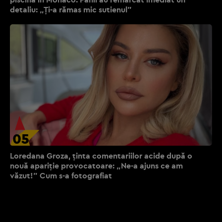
detaliu: „Ți-a rămas mic sutienul”
05
Loredana Groza, ținta comentariilor acide după o
nouă apariție provocatoare: „Ne-a ajuns ce am
văzut!” Cum s-a fotografiat