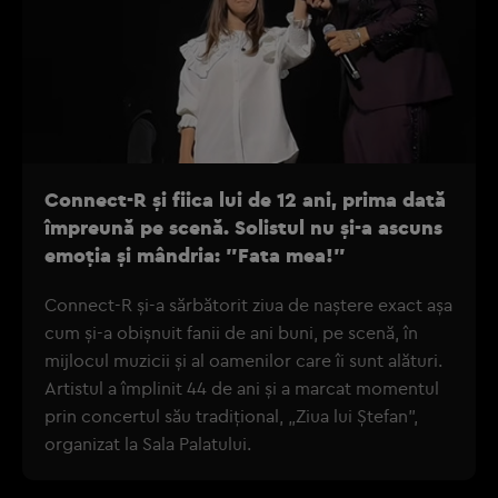
Connect-R și fiica lui de 12 ani, prima dată
împreună pe scenă. Solistul nu și-a ascuns
emoția și mândria: "Fata mea!"
Connect-R și-a sărbătorit ziua de naștere exact așa
cum și-a obișnuit fanii de ani buni, pe scenă, în
mijlocul muzicii și al oamenilor care îi sunt alături.
Artistul a împlinit 44 de ani și a marcat momentul
prin concertul său tradițional, „Ziua lui Ștefan”,
organizat la Sala Palatului.