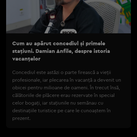
Cum au apărut concediul și primele
stațiuni. Damian Anfile, despre istoria
vacanțelor
Concediul este astăzi o parte firească a vieții
profesionale, iar plecarea în vacanță a devenit un
obicei pentru milioane de oameni. În trecut însă,
călătoriile de plăcere erau rezervate în special
celor bogați, iar stațiunile nu semănau cu
destinațiile turistice pe care le cunoaștem în
prezent.