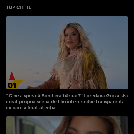
TOP CITITE
01
"Cine a spus că Bond era bărbat?" Loredana Groza și-a
creat propria scenă de film într-o rochie transparentă
cu care a furat atenția