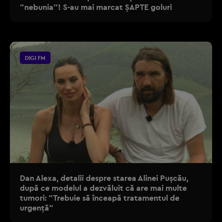
”nebunia”! S-au mai marcat ȘAPTE goluri
DIGI FM
Dan Alexa, detalii despre starea Alinei Pușcău,
după ce modelul a dezvăluit că are mai multe
tumori: "Trebuie să înceapă tratamentul de
urgență"