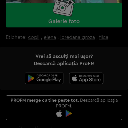
Galerie foto
Etichete:
copil
,
elena
,
loredana groza
,
fiica
Vrei să asculți mai ușor?
Descarcă aplicația ProFM
PROFM merge cu tine peste tot.
Descarcă aplicația
PROFM.