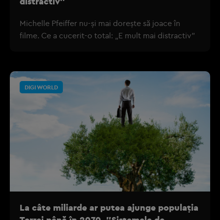
distractiv”
Michelle Pfeiffer nu-și mai dorește să joace în
filme. Ce a cucerit-o total: „E mult mai distractiv”
DIGI WORLD
La câte miliarde ar putea ajunge populația
Terrei până în 2070. "Sistemele de