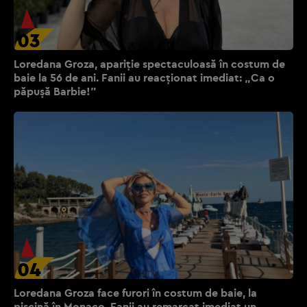
03
Loredana Groza, apariție spectaculoasă în costum de
baie la 56 de ani. Fanii au reacționat imediat: „Ca o
păpușă Barbie!”
04
Loredana Groza face furori în costum de baie, la
piscină în Monaco. Fanii au remarcat imediat un