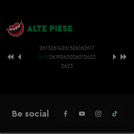
ALTE PIESE
2613
2614
2615
2616
2617
2618
2619
2620
2621
2622
2623
Be social