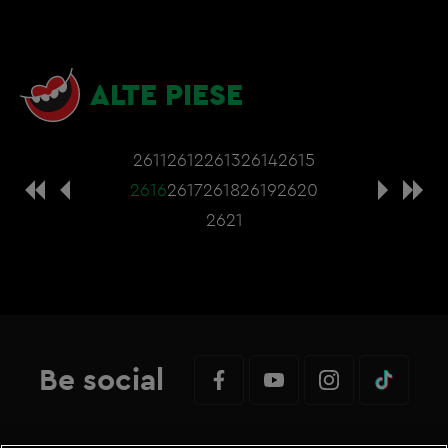
ALTE PIESE
2611
2612
2613
2614
2615
2616
2617
2618
2619
2620
2621
Be social