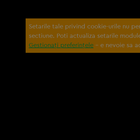
Setarile tale privind cookie-urile nu p
sectiune. Poti actualiza setarile modu
Gestionați preferințele
– e nevoie sa ac