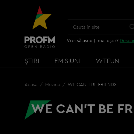
Vrei să asculți mai ușor?
Descar
ȘTIRI
EMISIUNI
WTFUN
Acasa
Muzica
WE CAN'T BE FRIENDS
WE CAN'T BE FR