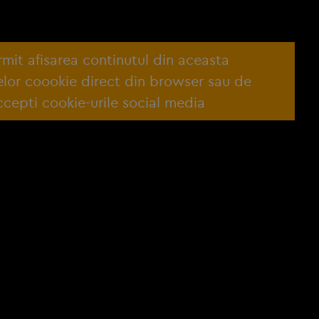
ermit afisarea continutul din aceasta
lelor coookie direct din browser sau de
cepti cookie-urile social media