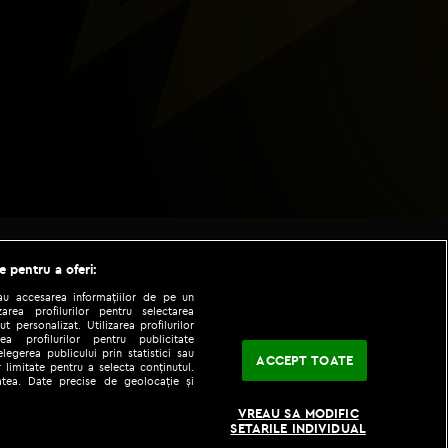
e pentru a oferi:
sau accesarea informațiilor de pe un
zarea profilurilor pentru selectarea
t personalizat. Utilizarea profilurilor
ea profilurilor pentru publicitate
legerea publicului prin statistici sau
ACCEPT TOATE
 limitate pentru a selecta conținutul.
tatea. Date precise de geolocație și
|
|
fo
Codul etic
iPhone app
VREAU SA MODIFIC
SETARILE INDIVIDUAL