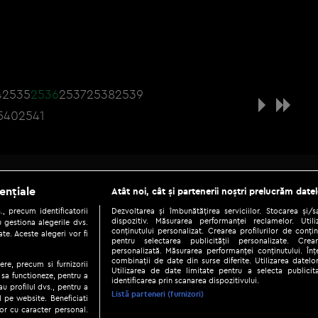
4
2535
2536
2537
2538
2539
540
2541
Be social
ențiale
Atât noi, cât și partenerii noștri prelucrăm datel
, precum identificatorii
Dezvoltarea și îmbunătățirea serviciilor. Stocarea și/
dispozitiv. Măsurarea performanței reclamelor. Utili
 gestiona alegerile dvs.
conținutului personalizat. Crearea profilurilor de conținu
te. Aceste alegeri vor fi
pentru selectarea publicității personalizate. Crear
personalizată. Măsurarea performanței conținutului. Înțe
combinații de date din surse diferite. Utilizarea datelor
ere, precum si furnizorii
Utilizarea de date limitate pentru a selecta publici
Copyright © 2026 / DIGI ROMANIA S.A.
 sa functioneze, pentru a
identificarea prin scanarea dispozitivului.
au profilul dvs., pentru a
|
|
|
eni și condiții
Politica de confidențialitate
Ascultă live
Contact/In
Listă parteneri (furnizori)
ul pe website. Beneficiati
or cu caracter personal.