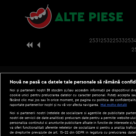
ALTE PIESE
2531
2532
2533
253
2
Nouă ne pasă ca datele tale personale să rămână confid
Noi și partenerii noștri
31
stocăm și/sau accesăm informații pe dispozitivul dvs.
cookie unici pentru prelucrarea datelor cu caracter personal. Puteți accepta sau
făcând clic mai jos sau în orice moment, pe pagina cu politica de confidențialita
raportate partenerilor noștri și nu vă vor afecta navigarea.
Mai multe detalii
Noi si partenerii nostri (retelele de socializare si agentiile de publicitate parten
nostri de servicii de date analitice) prelucram date pentru a permite website-ului
personaliza continutul si anunturile publicitare afisate in functie de interesele si/s
|
Gestionați preferințele
Term
va oferi functionalitati aferente retelelor de socializare si pentru a analiza trafic
de drepturile prevazute de art. 15-22 din GDPR in legatura cu prelucrarea datel