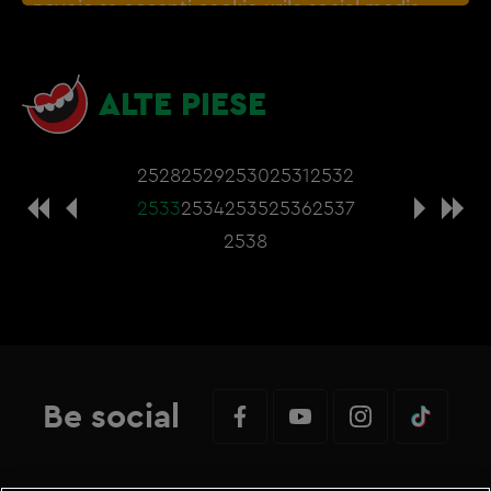
nevoie sa accepti cookie-urile social media
ALTE PIESE
2528
2529
2530
2531
2532
2533
2534
2535
2536
2537
2538
Be social