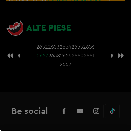
browser sau de
Gestionați preferințele
– e
nevoie sa accepti cookie-urile social media
ALTE PIESE
2652
2653
2654
2655
2656
2657
2658
2659
2660
2661
2662
Be social