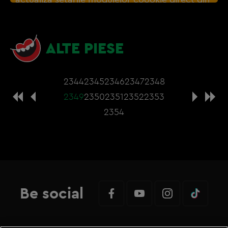
browser sau de
Gestionați preferințele
– e
nevoie sa accepti cookie-urile social media
ALTE PIESE
2344
2345
2346
2347
2348
2349
2350
2351
2352
2353
2354
Be social