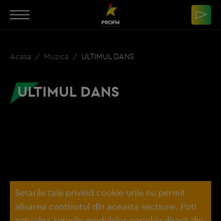
Acasa
Muzica
ULTIMUL DANS
ULTIMUL DANS
Setarile tale privind cookie-urile nu permit
afisarea continutul din aceasta sectiune. Poti
actualiza setarile modulelor coookie direct din