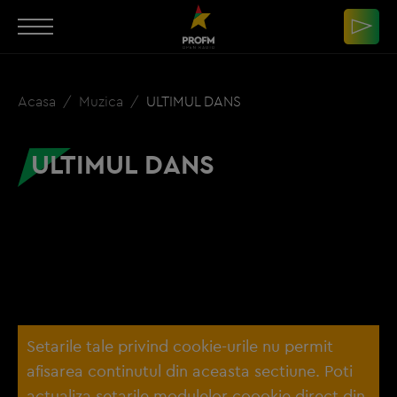
Acasa
Muzica
ULTIMUL DANS
ULTIMUL DANS
Setarile tale privind cookie-urile nu permit
afisarea continutul din aceasta sectiune. Poti
actualiza setarile modulelor coookie direct din