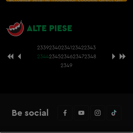
browser sau de
Gestionați preferințele
– e
nevoie sa accepti cookie-urile social media
ALTE PIESE
2339
2340
2341
2342
2343
2344
2345
2346
2347
2348
2349
Be social