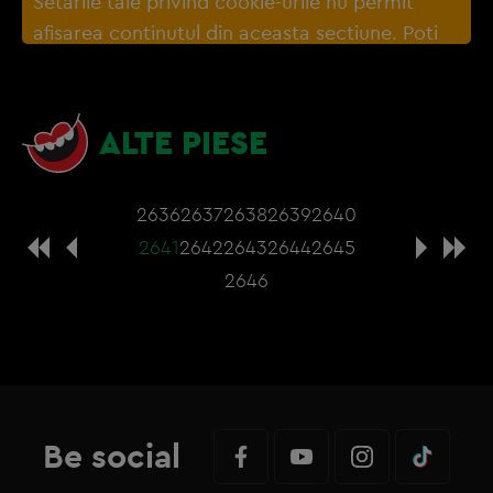
Setarile tale privind cookie-urile nu permit
afisarea continutul din aceasta sectiune. Poti
actualiza setarile modulelor coookie direct din
browser sau de
Gestionați preferințele
– e
nevoie sa accepti cookie-urile social media
ALTE PIESE
2636
2637
2638
2639
2640
2641
2642
2643
2644
2645
2646
Be social