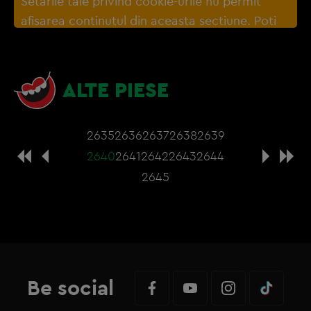
Setarile tale privind cookie-urile nu permit
afisarea continutul din aceasta sectiune. Poti
actualiza setarile modulelor coookie direct din
browser sau de
Gestionați preferințele
– e
nevoie sa accepti cookie-urile social media
ALTE PIESE
2635
2636
2637
2638
2639
2640
2641
2642
2643
2644
2645
Be social