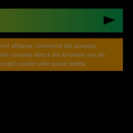
ermit afisarea continutul din aceasta
lelor coookie direct din browser sau de
cepti cookie-urile social media