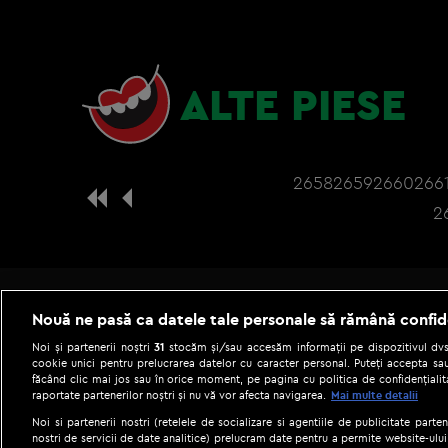
ALTE PIESE
2658
2659
2660
266
2
Nouă ne pasă ca datele tale personale să rămână confid
Noi și partenerii noștri
31
stocăm și/sau accesăm informații pe dispozitivul dvs.
cookie unici pentru prelucrarea datelor cu caracter personal. Puteți accepta sau
făcând clic mai jos sau în orice moment, pe pagina cu politica de confidențialita
raportate partenerilor noștri și nu vă vor afecta navigarea.
Mai multe detalii
Noi si partenerii nostri (retelele de socializare si agentiile de publicitate parten
nostri de servicii de date analitice) prelucram date pentru a permite website-ului