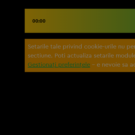
00:00
Setarile tale privind cookie-urile nu p
sectiune. Poti actualiza setarile modu
Gestionați preferințele
– e nevoie sa ac