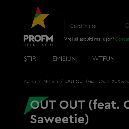
Vrei să asculți mai ușor?
Descar
ȘTIRI
EMISIUNI
WTFUN
Acasa
Muzica
OUT OUT (feat. Charli XCX & S
OUT OUT (feat. 
Saweetie)