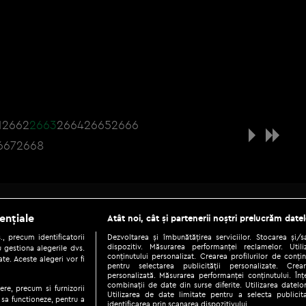
1
2662
2663
2664
2665
2666
667
2668
Be social
ențiale
Atât noi, cât și partenerii noștri prelucrăm datel
, precum identificatorii
Dezvoltarea și îmbunătățirea serviciilor. Stocarea și/
dispozitiv. Măsurarea performanței reclamelor. Utili
 gestiona alegerile dvs.
conținutului personalizat. Crearea profilurilor de conținu
te. Aceste alegeri vor fi
pentru selectarea publicității personalizate. Crear
personalizată. Măsurarea performanței conținutului. Înțe
combinații de date din surse diferite. Utilizarea datelor
ere, precum si furnizorii
Utilizarea de date limitate pentru a selecta publici
Copyright © 2026 / DIGI ROMANIA S.A.
 sa functioneze, pentru a
identificarea prin scanarea dispozitivului.