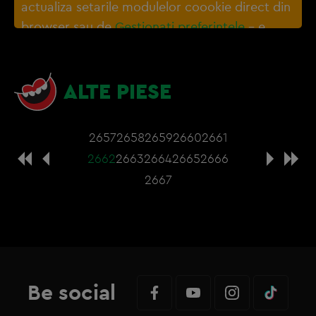
actualiza setarile modulelor coookie direct din
browser sau de
Gestionați preferințele
– e
nevoie sa accepti cookie-urile social media
ALTE PIESE
2657
2658
2659
2660
2661
2662
2663
2664
2665
2666
2667
Be social