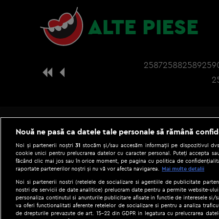
ALTE PIESE
2587
2588
2589
259
2
Nouă ne pasă ca datele tale personale să rămână confid
Noi și partenerii noștri
31
stocăm și/sau accesăm informații pe dispozitivul dvs.
cookie unici pentru prelucrarea datelor cu caracter personal. Puteți accepta sau
făcând clic mai jos sau în orice moment, pe pagina cu politica de confidențialita
raportate partenerilor noștri și nu vă vor afecta navigarea.
Mai multe detalii
Noi si partenerii nostri (retelele de socializare si agentiile de publicitate parten
nostri de servicii de date analitice) prelucram date pentru a permite website-ului
personaliza continutul si anunturile publicitare afisate in functie de interesele si/s
|
Gestionați preferințele
Term
va oferi functionalitati aferente retelelor de socializare si pentru a analiza trafic
de drepturile prevazute de art. 15-22 din GDPR in legatura cu prelucrarea datel