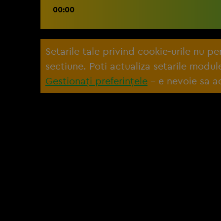
00:00
Setarile tale privind cookie-urile nu p
sectiune. Poti actualiza setarile modu
Gestionați preferințele
– e nevoie sa ac