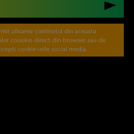
ermit afisarea continutul din aceasta
lelor coookie direct din browser sau de
cepti cookie-urile social media