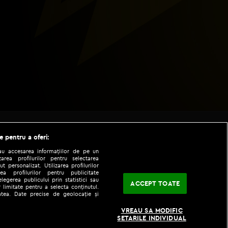
e pentru a oferi:
sau accesarea informațiilor de pe un
zarea profilurilor pentru selectarea
t personalizat. Utilizarea profilurilor
ea profilurilor pentru publicitate
legerea publicului prin statistici sau
ACCEPT TOATE
 limitate pentru a selecta conținutul.
tatea. Date precise de geolocație și
|
|
fo
Codul etic
iPhone app
VREAU SA MODIFIC
SETARILE INDIVIDUAL