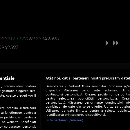
0
2591
2592
2593
2594
2595
596
2597
Be social
ențiale
Atât noi, cât și partenerii noștri prelucrăm datel
, precum identificatorii
Dezvoltarea și îmbunătățirea serviciilor. Stocarea și/
dispozitiv. Măsurarea performanței reclamelor. Utili
 gestiona alegerile dvs.
conținutului personalizat. Crearea profilurilor de conținu
te. Aceste alegeri vor fi
pentru selectarea publicității personalizate. Crear
personalizată. Măsurarea performanței conținutului. Înțe
combinații de date din surse diferite. Utilizarea datelor
ere, precum si furnizorii
Utilizarea de date limitate pentru a selecta publici
Copyright © 2026 / DIGI ROMANIA S.A.
 sa functioneze, pentru a
identificarea prin scanarea dispozitivului.
au profilul dvs., pentru a
|
|
|
eni și condiții
Politica de confidențialitate
Ascultă live
Contact/In
Listă parteneri (furnizori)
ul pe website. Beneficiati
or cu caracter personal.