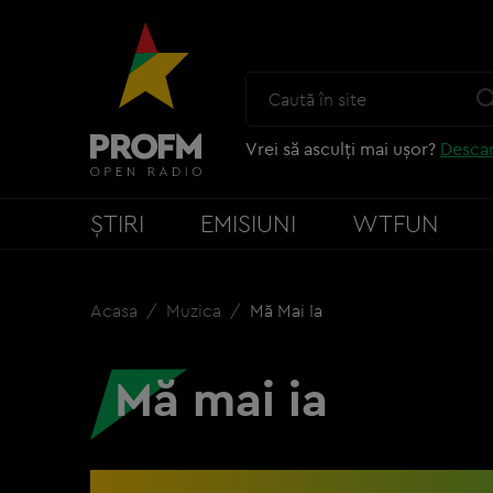
Vrei să asculți mai ușor?
Descar
ȘTIRI
EMISIUNI
WTFUN
Acasa
Muzica
Mă Mai Ia
Mă mai ia