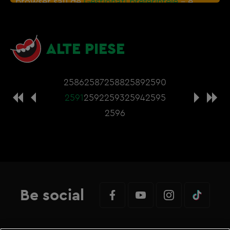
browser sau de
Gestionați preferințele
– e
nevoie sa accepti cookie-urile social media
ALTE PIESE
2586
2587
2588
2589
2590
2591
2592
2593
2594
2595
2596
Be social