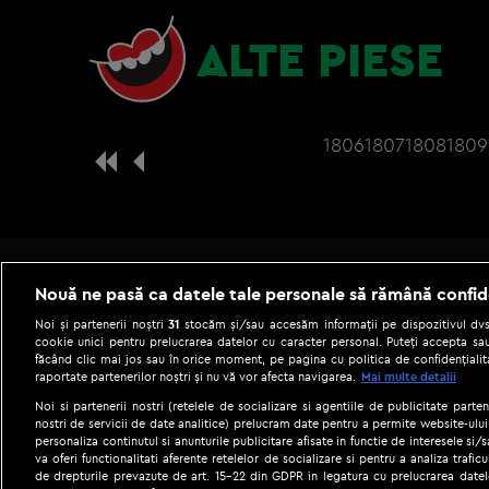
ALTE PIESE
1806
1807
1808
1809
Nouă ne pasă ca datele tale personale să rămână confid
Noi și partenerii noștri
31
stocăm și/sau accesăm informații pe dispozitivul dvs.
cookie unici pentru prelucrarea datelor cu caracter personal. Puteți accepta sau
făcând clic mai jos sau în orice moment, pe pagina cu politica de confidențialita
raportate partenerilor noștri și nu vă vor afecta navigarea.
Mai multe detalii
Noi si partenerii nostri (retelele de socializare si agentiile de publicitate parten
nostri de servicii de date analitice) prelucram date pentru a permite website-ului
personaliza continutul si anunturile publicitare afisate in functie de interesele si/s
|
Gestionați preferințele
Term
va oferi functionalitati aferente retelelor de socializare si pentru a analiza trafic
de drepturile prevazute de art. 15-22 din GDPR in legatura cu prelucrarea datel