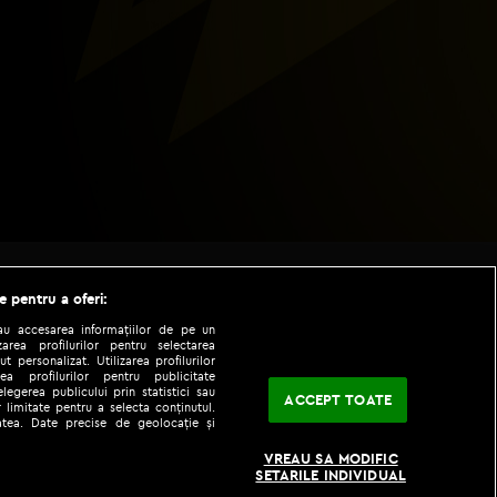
e pentru a oferi:
sau accesarea informațiilor de pe un
zarea profilurilor pentru selectarea
t personalizat. Utilizarea profilurilor
ea profilurilor pentru publicitate
legerea publicului prin statistici sau
ACCEPT TOATE
 limitate pentru a selecta conținutul.
tatea. Date precise de geolocație și
|
|
fo
Codul etic
iPhone app
VREAU SA MODIFIC
SETARILE INDIVIDUAL