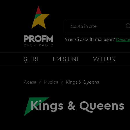
Vrei să asculți mai ușor?
Descar
ȘTIRI
EMISIUNI
WTFUN
Acasa
Muzica
Kings & Queens
Kings & Queens