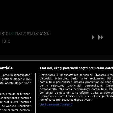
1810
1811
1812
1813
1814
1815
1816
Be social
ențiale
Atât noi, cât și partenerii noștri prelucrăm datel
, precum identificatorii
Dezvoltarea și îmbunătățirea serviciilor. Stocarea și/
dispozitiv. Măsurarea performanței reclamelor. Utili
 gestiona alegerile dvs.
conținutului personalizat. Crearea profilurilor de conținu
te. Aceste alegeri vor fi
pentru selectarea publicității personalizate. Crear
personalizată. Măsurarea performanței conținutului. Înțe
combinații de date din surse diferite. Utilizarea datelor
ere, precum si furnizorii
Utilizarea de date limitate pentru a selecta publici
Copyright © 2026 / DIGI ROMANIA S.A.
 sa functioneze, pentru a
identificarea prin scanarea dispozitivului.
au profilul dvs., pentru a
|
|
|
eni și condiții
Politica de confidențialitate
Ascultă live
Contact/In
Listă parteneri (furnizori)
ul pe website. Beneficiati
or cu caracter personal.