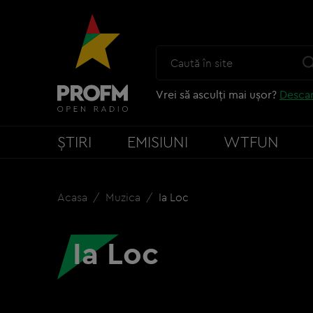
Vrei să asculți mai ușor?
Descar
ȘTIRI
EMISIUNI
WTFUN
Acasa
Muzica
Ia Loc
Ia Loc