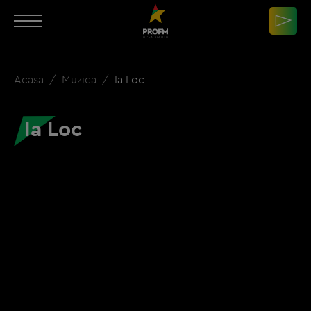
Acasa
Muzica
Ia Loc
Ia Loc