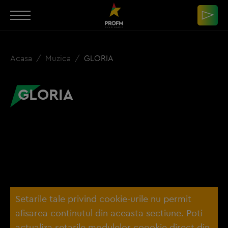
Acasa
Muzica
GLORIA
GLORIA
Setarile tale privind cookie-urile nu permit
afisarea continutul din aceasta sectiune. Poti
actualiza setarile modulelor coookie direct din