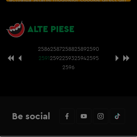
browser sau de
Gestionați preferințele
– e
nevoie sa accepti cookie-urile social media
ALTE PIESE
2586
2587
2588
2589
2590
2591
2592
2593
2594
2595
2596
Be social