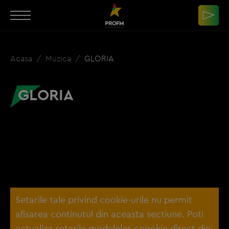
Acasa
Muzica
GLORIA
GLORIA
Setarile tale privind cookie-urile nu permit
afisarea continutul din aceasta sectiune. Poti
actualiza setarile modulelor coookie direct din