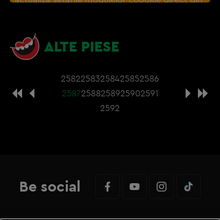
browser sau de
Gestionați preferințele
– e
nevoie sa accepti cookie-urile social media
ALTE PIESE
2582
2583
2584
2585
2586
2587
2588
2589
2590
2591
2592
Be social