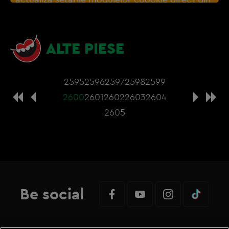
browser sau de
Gestionați preferințele
– e
nevoie sa accepti cookie-urile social media
ALTE PIESE
2595
2596
2597
2598
2599
2600
2601
2602
2603
2604
2605
Be social