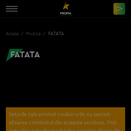
Acasa
Muzica
FATATA
FATATA
Setarile tale privind cookie-urile nu permit
afisarea continutul din aceasta sectiune. Poti
actualiza setarile modulelor coookie direct din