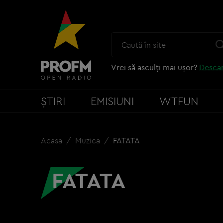
Vrei să asculți mai ușor?
Descar
ȘTIRI
EMISIUNI
WTFUN
Acasa
Muzica
FATATA
FATATA