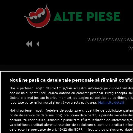
ALTE PIESE
2591
2592
2593
259
2
Nouă ne pasă ca datele tale personale să rămână confid
Noi și partenerii noștri
31
stocăm și/sau accesăm informații pe dispozitivul dvs.
cookie unici pentru prelucrarea datelor cu caracter personal. Puteți accepta sau
făcând clic mai jos sau în orice moment, pe pagina cu politica de confidențialita
raportate partenerilor noștri și nu vă vor afecta navigarea.
Mai multe detalii
Noi si partenerii nostri (retelele de socializare si agentiile de publicitate parten
nostri de servicii de date analitice) prelucram date pentru a permite website-ului
personaliza continutul si anunturile publicitare afisate in functie de interesele si/s
|
Gestionați preferințele
Term
va oferi functionalitati aferente retelelor de socializare si pentru a analiza trafic
de drepturile prevazute de art. 15-22 din GDPR in legatura cu prelucrarea datel