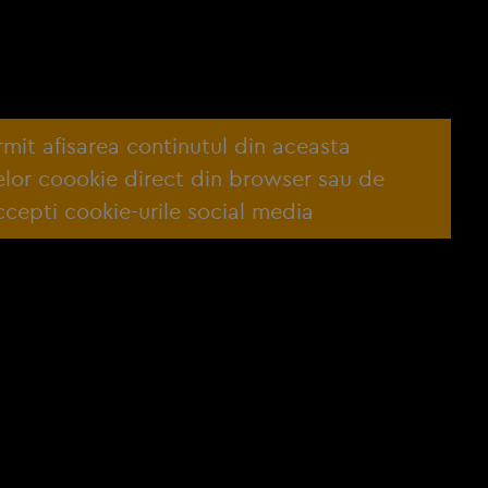
ermit afisarea continutul din aceasta
lelor coookie direct din browser sau de
cepti cookie-urile social media