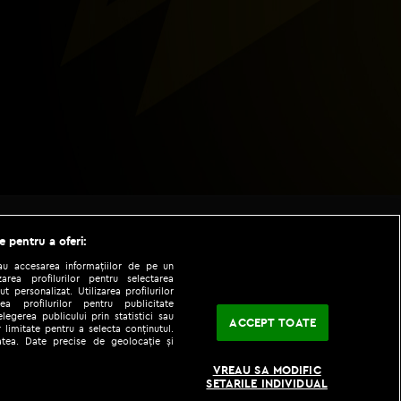
e pentru a oferi:
sau accesarea informațiilor de pe un
zarea profilurilor pentru selectarea
t personalizat. Utilizarea profilurilor
ea profilurilor pentru publicitate
legerea publicului prin statistici sau
ACCEPT TOATE
 limitate pentru a selecta conținutul.
tatea. Date precise de geolocație și
|
|
fo
Codul etic
iPhone app
VREAU SA MODIFIC
SETARILE INDIVIDUAL