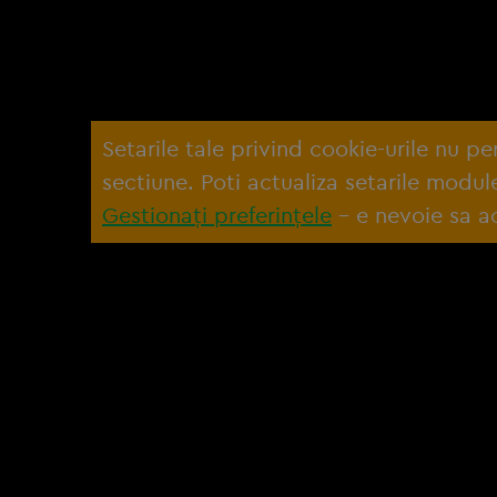
Setarile tale privind cookie-urile nu p
sectiune. Poti actualiza setarile modu
Gestionați preferințele
– e nevoie sa ac