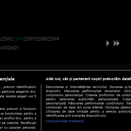
4
2595
2596
2597
2598
2599
600
2601
Be social
ențiale
Atât noi, cât și partenerii noștri prelucrăm datel
, precum identificatorii
Dezvoltarea și îmbunătățirea serviciilor. Stocarea și/
dispozitiv. Măsurarea performanței reclamelor. Utili
 gestiona alegerile dvs.
conținutului personalizat. Crearea profilurilor de conținu
te. Aceste alegeri vor fi
pentru selectarea publicității personalizate. Crear
personalizată. Măsurarea performanței conținutului. Înțe
combinații de date din surse diferite. Utilizarea datelor
ere, precum si furnizorii
Utilizarea de date limitate pentru a selecta publici
Copyright © 2026 / DIGI ROMANIA S.A.
 sa functioneze, pentru a
identificarea prin scanarea dispozitivului.
au profilul dvs., pentru a
|
|
|
eni și condiții
Politica de confidențialitate
Ascultă live
Contact/In
Listă parteneri (furnizori)
ul pe website. Beneficiati
or cu caracter personal.