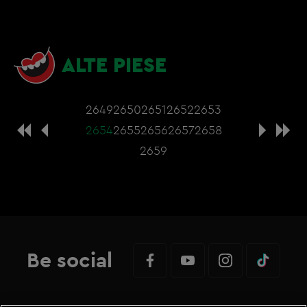
ALTE PIESE
2649
2650
2651
2652
2653
2654
2655
2656
2657
2658
2659
Be social