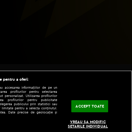
e pentru a oferi:
sau accesarea informațiilor de pe un
zarea profilurilor pentru selectarea
t personalizat. Utilizarea profilurilor
ea profilurilor pentru publicitate
legerea publicului prin statistici sau
ACCEPT TOATE
 limitate pentru a selecta conținutul.
tatea. Date precise de geolocație și
|
|
fo
Codul etic
iPhone app
VREAU SA MODIFIC
SETARILE INDIVIDUAL