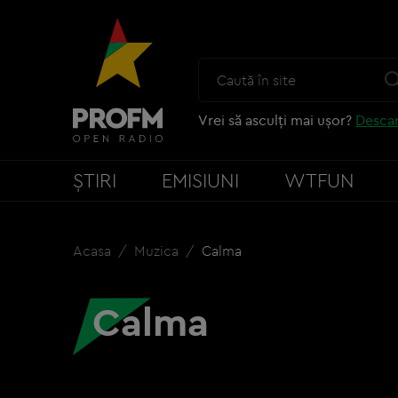
Vrei să asculți mai ușor?
Descar
ȘTIRI
EMISIUNI
WTFUN
Acasa
Muzica
Calma
Calma