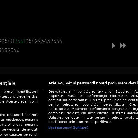
9
2540
2541
2542
2543
2544
545
2546
Be social
ențiale
Atât noi, cât și partenerii noștri prelucrăm datel
, precum identificatorii
Dezvoltarea și îmbunătățirea serviciilor. Stocarea și/
dispozitiv. Măsurarea performanței reclamelor. Utili
 gestiona alegerile dvs.
conținutului personalizat. Crearea profilurilor de conținu
te. Aceste alegeri vor fi
pentru selectarea publicității personalizate. Crear
personalizată. Măsurarea performanței conținutului. Înțe
combinații de date din surse diferite. Utilizarea datelor
ere, precum si furnizorii
Utilizarea de date limitate pentru a selecta publici
Copyright © 2026 / DIGI ROMANIA S.A.
 sa functioneze, pentru a
identificarea prin scanarea dispozitivului.
au profilul dvs., pentru a
|
|
|
eni și condiții
Politica de confidențialitate
Ascultă live
Contact/In
Listă parteneri (furnizori)
ul pe website. Beneficiati
or cu caracter personal.