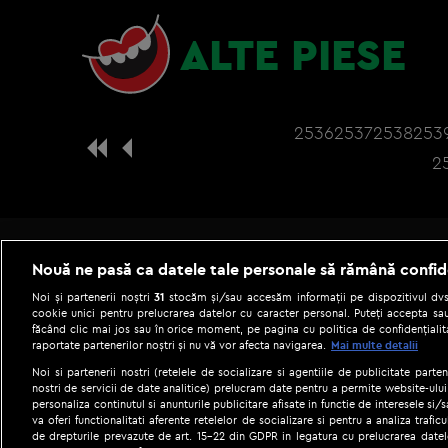
ALTE PIESE
2536
2537
2538
253
2
Nouă ne pasă ca datele tale personale să rămână confid
Noi și partenerii noștri
31
stocăm și/sau accesăm informații pe dispozitivul dvs.
cookie unici pentru prelucrarea datelor cu caracter personal. Puteți accepta sau
făcând clic mai jos sau în orice moment, pe pagina cu politica de confidențialita
raportate partenerilor noștri și nu vă vor afecta navigarea.
Mai multe detalii
Noi si partenerii nostri (retelele de socializare si agentiile de publicitate parten
nostri de servicii de date analitice) prelucram date pentru a permite website-ului
personaliza continutul si anunturile publicitare afisate in functie de interesele si/s
|
Gestionați preferințele
Term
va oferi functionalitati aferente retelelor de socializare si pentru a analiza trafic
de drepturile prevazute de art. 15-22 din GDPR in legatura cu prelucrarea datel