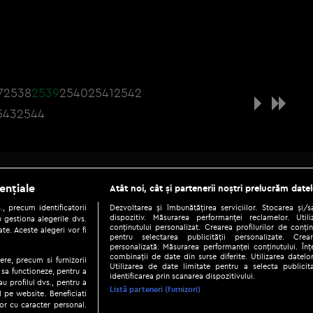
7
2538
2539
2540
2541
2542
543
2544
Be social
ențiale
Atât noi, cât și partenerii noștri prelucrăm datel
, precum identificatorii
Dezvoltarea și îmbunătățirea serviciilor. Stocarea și/
dispozitiv. Măsurarea performanței reclamelor. Utili
 gestiona alegerile dvs.
conținutului personalizat. Crearea profilurilor de conținu
te. Aceste alegeri vor fi
pentru selectarea publicității personalizate. Crear
personalizată. Măsurarea performanței conținutului. Înțe
combinații de date din surse diferite. Utilizarea datelor
ere, precum si furnizorii
Utilizarea de date limitate pentru a selecta publici
Copyright © 2026 / DIGI ROMANIA S.A.
 sa functioneze, pentru a
identificarea prin scanarea dispozitivului.
au profilul dvs., pentru a
|
|
|
eni și condiții
Politica de confidențialitate
Ascultă live
Contact/In
Listă parteneri (furnizori)
ul pe website. Beneficiati
or cu caracter personal.