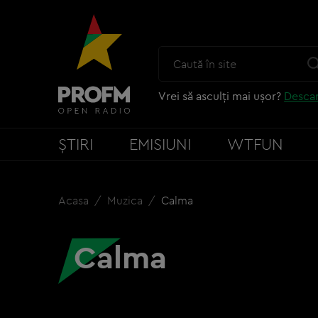
Vrei să asculți mai ușor?
Descar
ȘTIRI
EMISIUNI
WTFUN
Acasa
Muzica
Calma
Calma