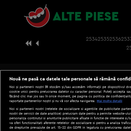
ALTE PIESE
2534
2535
2536
253
2
Nouă ne pasă ca datele tale personale să rămână confid
Noi și partenerii noștri
31
stocăm și/sau accesăm informații pe dispozitivul dvs.
cookie unici pentru prelucrarea datelor cu caracter personal. Puteți accepta sau
făcând clic mai jos sau în orice moment, pe pagina cu politica de confidențialita
raportate partenerilor noștri și nu vă vor afecta navigarea.
Mai multe detalii
Noi si partenerii nostri (retelele de socializare si agentiile de publicitate parten
nostri de servicii de date analitice) prelucram date pentru a permite website-ului
personaliza continutul si anunturile publicitare afisate in functie de interesele si/s
|
Gestionați preferințele
Term
va oferi functionalitati aferente retelelor de socializare si pentru a analiza trafic
de drepturile prevazute de art. 15-22 din GDPR in legatura cu prelucrarea datel