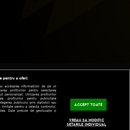
e pentru a oferi:
sau accesarea informațiilor de pe un
zarea profilurilor pentru selectarea
t personalizat. Utilizarea profilurilor
ea profilurilor pentru publicitate
legerea publicului prin statistici sau
ACCEPT TOATE
 limitate pentru a selecta conținutul.
tatea. Date precise de geolocație și
|
|
fo
Codul etic
iPhone app
VREAU SA MODIFIC
SETARILE INDIVIDUAL