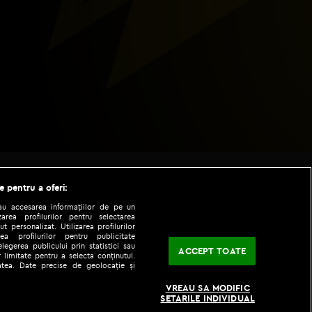
e pentru a oferi:
sau accesarea informațiilor de pe un
zarea profilurilor pentru selectarea
t personalizat. Utilizarea profilurilor
ea profilurilor pentru publicitate
legerea publicului prin statistici sau
ACCEPT TOATE
 limitate pentru a selecta conținutul.
tatea. Date precise de geolocație și
|
|
fo
Codul etic
iPhone app
VREAU SA MODIFIC
SETARILE INDIVIDUAL