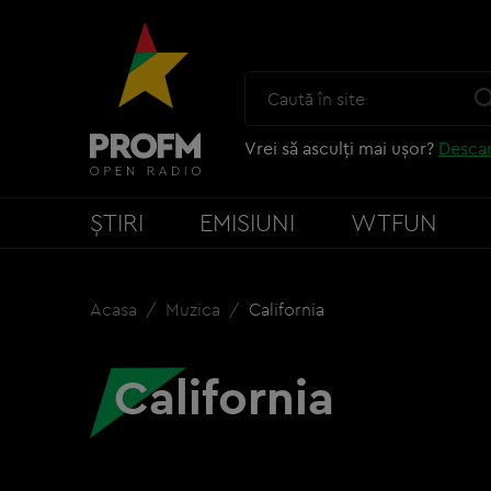
Vrei să asculți mai ușor?
Descar
ȘTIRI
EMISIUNI
WTFUN
Acasa
Muzica
California
California