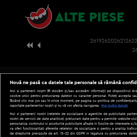
ALTE PIESE
2619
2620
2621
262
2
Nouă ne pasă ca datele tale personale să rămână confid
Noi și partenerii noștri
31
stocăm și/sau accesăm informații pe dispozitivul dvs.
cookie unici pentru prelucrarea datelor cu caracter personal. Puteți accepta sau
făcând clic mai jos sau în orice moment, pe pagina cu politica de confidențialita
raportate partenerilor noștri și nu vă vor afecta navigarea.
Mai multe detalii
Noi si partenerii nostri (retelele de socializare si agentiile de publicitate parten
nostri de servicii de date analitice) prelucram date pentru a permite website-ului
personaliza continutul si anunturile publicitare afisate in functie de interesele si/s
|
Gestionați preferințele
Term
va oferi functionalitati aferente retelelor de socializare si pentru a analiza trafic
de drepturile prevazute de art. 15-22 din GDPR in legatura cu prelucrarea datel