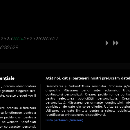
2
2623
2624
2625
2626
2627
628
2629
Be social
ențiale
Atât noi, cât și partenerii noștri prelucrăm datel
, precum identificatorii
Dezvoltarea și îmbunătățirea serviciilor. Stocarea și/
dispozitiv. Măsurarea performanței reclamelor. Utili
 gestiona alegerile dvs.
conținutului personalizat. Crearea profilurilor de conținu
te. Aceste alegeri vor fi
pentru selectarea publicității personalizate. Crear
personalizată. Măsurarea performanței conținutului. Înțe
combinații de date din surse diferite. Utilizarea datelor
ere, precum si furnizorii
Utilizarea de date limitate pentru a selecta publici
Copyright © 2026 / DIGI ROMANIA S.A.
 sa functioneze, pentru a
identificarea prin scanarea dispozitivului.
au profilul dvs., pentru a
|
|
|
eni și condiții
Politica de confidențialitate
Ascultă live
Contact/In
Listă parteneri (furnizori)
ul pe website. Beneficiati
or cu caracter personal.