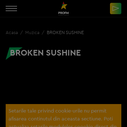
Acasa
Muzica
BROKEN SUSHINE
BROKEN SUSHINE
Setarile tale privind cookie-urile nu permit
afisarea continutul din aceasta sectiune. Poti
actualiza setarile modulelor coookie direct din