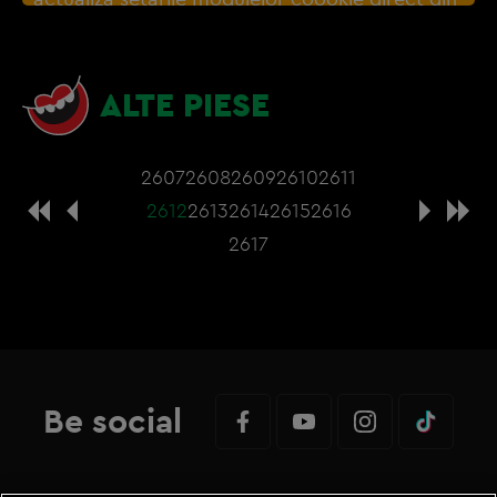
browser sau de
Gestionați preferințele
– e
nevoie sa accepti cookie-urile social media
ALTE PIESE
2607
2608
2609
2610
2611
2612
2613
2614
2615
2616
2617
Be social