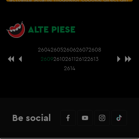
browser sau de
Gestionați preferințele
– e
nevoie sa accepti cookie-urile social media
ALTE PIESE
2604
2605
2606
2607
2608
2609
2610
2611
2612
2613
2614
Be social