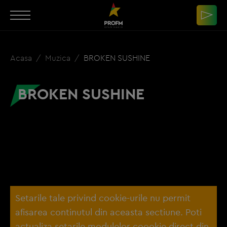
Acasa
Muzica
BROKEN SUSHINE
BROKEN SUSHINE
Setarile tale privind cookie-urile nu permit
afisarea continutul din aceasta sectiune. Poti
actualiza setarile modulelor coookie direct din