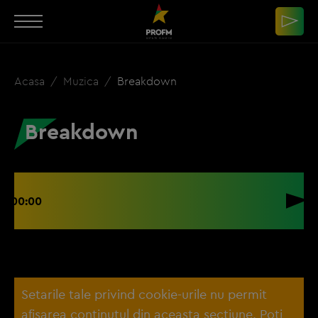
Acasa
Muzica
Breakdown
Breakdown
00:00
Setarile tale privind cookie-urile nu permit
afisarea continutul din aceasta sectiune. Poti