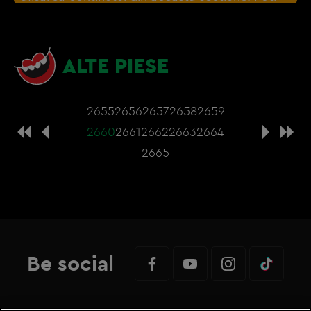
actualiza setarile modulelor coookie direct din
browser sau de
Gestionați preferințele
– e
nevoie sa accepti cookie-urile social media
ALTE PIESE
2655
2656
2657
2658
2659
2660
2661
2662
2663
2664
2665
Be social