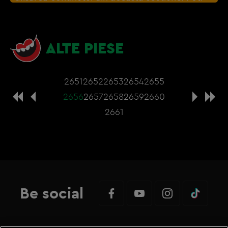
actualiza setarile modulelor coookie direct din
browser sau de
Gestionați preferințele
– e
nevoie sa accepti cookie-urile social media
ALTE PIESE
2651
2652
2653
2654
2655
2656
2657
2658
2659
2660
2661
Be social