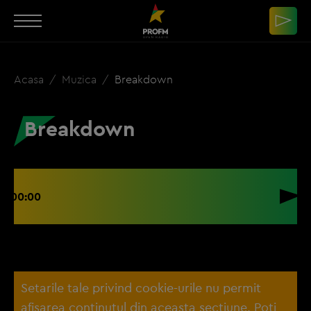
Acasa
Muzica
Breakdown
Breakdown
00:00
Setarile tale privind cookie-urile nu permit
afisarea continutul din aceasta sectiune. Poti