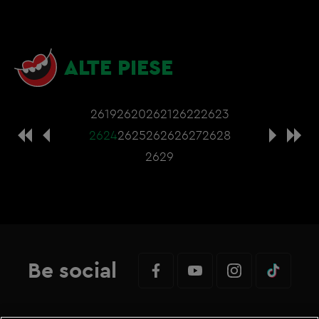
ALTE PIESE
2619
2620
2621
2622
2623
2624
2625
2626
2627
2628
2629
Be social