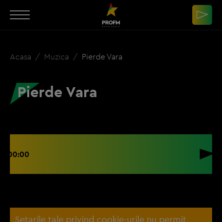
Acasa
Muzica
Pierde Vara
Pierde Vara
00:00
Setarile tale privind cookie-urile nu permit