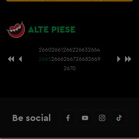
afisarea continutul din aceasta sectiune. Poti
actualiza setarile modulelor coookie direct din
browser sau de
Gestionați preferințele
– e
ALTE PIESE
nevoie sa accepti cookie-urile social media
2660
2661
2662
2663
2664
2665
2666
2667
2668
2669
2670
Be social