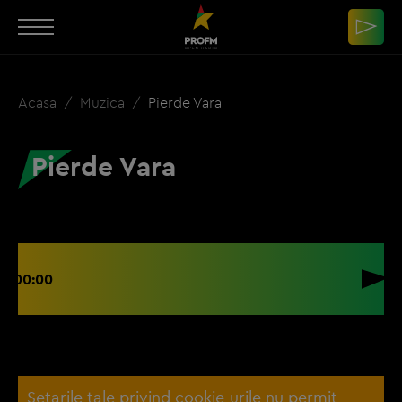
Acasa
Muzica
Pierde Vara
Pierde Vara
00:00
Setarile tale privind cookie-urile nu permit