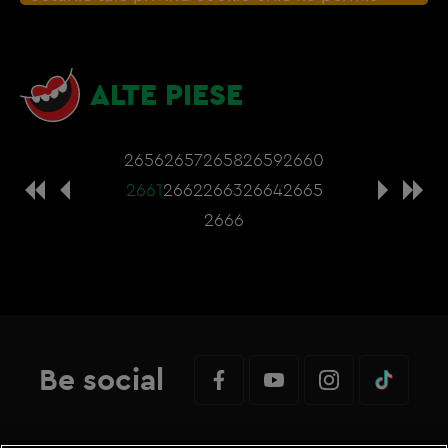
afisarea continutul din aceasta sectiune. Poti
actualiza setarile modulelor coookie direct din
browser sau de
Gestionați preferințele
– e
ALTE PIESE
nevoie sa accepti cookie-urile social media
2656
2657
2658
2659
2660
2661
2662
2663
2664
2665
2666
Be social