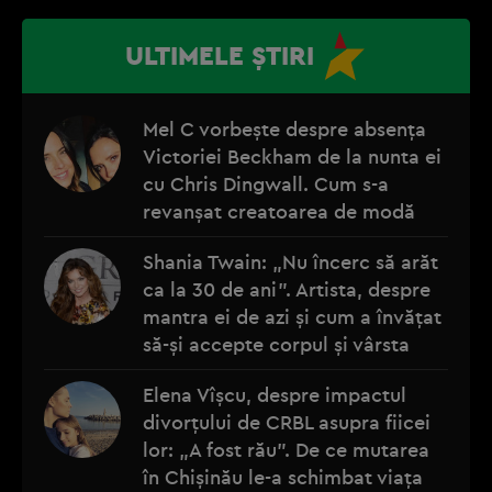
ULTIMELE ȘTIRI
Mel C vorbește despre absența
Victoriei Beckham de la nunta ei
cu Chris Dingwall. Cum s-a
revanșat creatoarea de modă
Shania Twain: „Nu încerc să arăt
ca la 30 de ani”. Artista, despre
mantra ei de azi și cum a învățat
să-și accepte corpul și vârsta
Elena Vîșcu, despre impactul
divorțului de CRBL asupra fiicei
lor: „A fost rău”. De ce mutarea
în Chișinău le-a schimbat viața