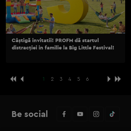
Câștigă invitatii! PROFM dă startul
distracției in familie la Big Little Festival!
1
2
3
4
5
6
Be social