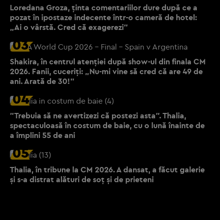
Loredana Groza, ținta comentariilor dure după ce a
pozat în ipostaze indecente într-o cameră de hotel:
„Ai o vârstă. Cred că exagerezi”
03
Shakira, în centrul atenției după show-ul din finala CM
2026. Fanii, cuceriți: „Nu-mi vine să cred că are 49 de
ani. Arată de 30!”
04
"Trebuia să ne avertizezi că postezi asta". Thalia,
spectaculoasă în costum de baie, cu o lună înainte de
a împlini 55 de ani
05
Thalia, în tribune la CM 2026. A dansat, a făcut galerie
și s-a distrat alături de soț și de prieteni