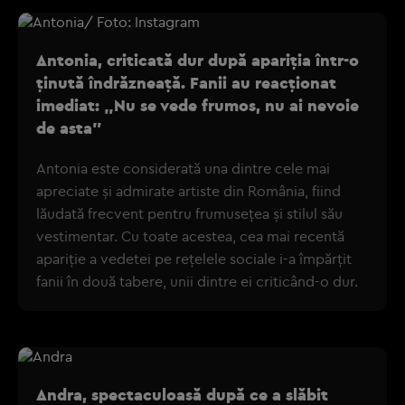
Antonia, criticată dur după apariția într-o
ținută îndrăzneață. Fanii au reacționat
imediat: „Nu se vede frumos, nu ai nevoie
de asta”
Antonia este considerată una dintre cele mai
apreciate și admirate artiste din România, fiind
lăudată frecvent pentru frumusețea și stilul său
vestimentar. Cu toate acestea, cea mai recentă
apariție a vedetei pe rețelele sociale i-a împărțit
fanii în două tabere, unii dintre ei criticând-o dur.
Andra, spectaculoasă după ce a slăbit