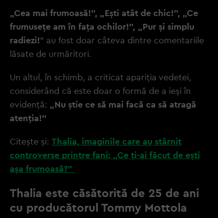
„Cea mai frumoasă!”, „Ești atât de chic!”, „Ce
frumusețe am în fața ochilor!”, „Pur și simplu
radiezi!
” au fost doar câteva dintre comentariile
lăsate de urmăritori.
Un altul, în schimb, a criticat apariția vedetei,
considerând că este doar o formă de a ieși în
evidență:
„Nu știe ce să mai facă ca să atragă
atenția!”
Citește și:
Thalia, imaginile care au stârnit
controverse printre fani: „Ce ți-ai făcut de ești
așa frumoasă?”
Thalia este căsătorită de 25 de ani
cu producătorul Tommy Mottola