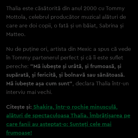
Thalia este căsătorită din anul 2000 cu Tommy
Mottola, celebrul producător muzical alături de
care are doi copii, o fată și un băiat, Sabrina și
Matteo.
Nu de puține ori, artista din Mexic a spus că vede
în Tommy partenerul perfect și că îi este suflet
pereche:
"Mă iubește și urâtă, și frumoasă, și
supărată, și fericită, și bolnavă sau sănătoasă.
Mă iubește așa cum sunt"
, declara Thalia într-un
interviu mai vechi.
Citește și:
Shakira, într-o rochie minusculă,
alături de spectaculoasa Thalia. Îmbrățișarea pe
care fanii au așteptat-o: Sunteți cele mai
frumoase!