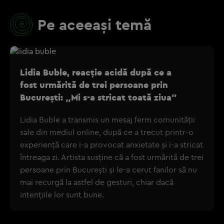
Pe aceeași temă
Lidia Buble, reacție acidă după ce a
fost urmărită de trei persoane prin
București: „Mi s-a stricat toată ziua”
Lidia Buble a transmis un mesaj ferm comunității
sale din mediul online, după ce a trecut printr-o
experiență care i-a provocat anxietate și i-a stricat
întreaga zi. Artista susține că a fost urmărită de trei
persoane prin București și le-a cerut fanilor să nu
mai recurgă la astfel de gesturi, chiar dacă
intențiile lor sunt bune.