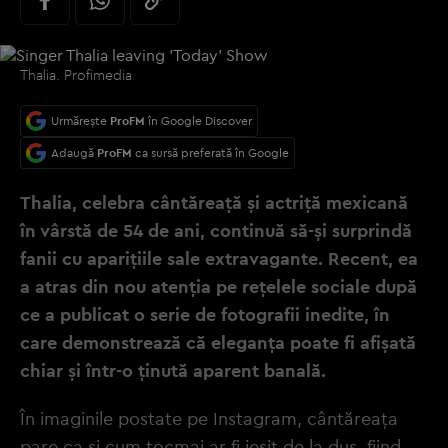
Thalia. Profimedia
Urmărește
ProFM
în Google Discover
Adaugă
ProFM
ca sursă preferată în Google
Thalia, celebra cântăreață și actriță mexicană
în vârstă de 54 de ani, continuă să-și surprindă
fanii cu aparițiile sale extravagante. Recent, ea
a atras din nou atenția pe rețelele sociale după
ce a publicat o serie de fotografii inedite, în
care demonstrează că eleganța poate fi afișată
chiar și într-o ținută aparent banală.
În imaginile postate pe Instagram, cântăreața
pare ca și cum tocmai ar fi ieșit de la duș, fiind