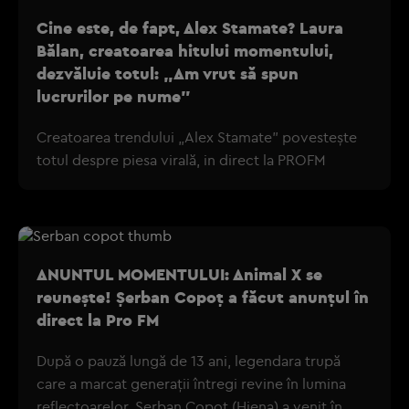
Cine este, de fapt, Alex Stamate? Laura
Bălan, creatoarea hitului momentului,
dezvăluie totul: „Am vrut să spun
lucrurilor pe nume”
Creatoarea trendului „Alex Stamate” povestește
totul despre piesa virală, in direct la PROFM
ANUNTUL MOMENTULUI: Animal X se
reunește! Șerban Copoț a făcut anunțul în
direct la Pro FM
După o pauză lungă de 13 ani, legendara trupă
care a marcat generații întregi revine în lumina
reflectoarelor. Șerban Copoț (Hiena) a venit în