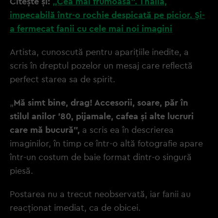
Citește și:
„Cea mai frumoasă”. Thalia,
impecabilă într-o rochie despicată pe picior. Și-
a fermecat fanii cu cele mai noi imagini
Artista, cunoscută pentru aparițiile inedite, a
scris în dreptul pozelor un mesaj care reflectă
perfect starea sa de spirit.
„
Mă simt bine, drag! Accesorii, soare, păr în
stilul anilor '80, pijamale, cafea și alte lucruri
care mă bucură”,
a scris ea în descrierea
imaginilor, în timp ce într-o altă fotografie apare
într-un costum de baie format dintr-o singură
piesă.
Postarea nu a trecut neobservată, iar fanii au
reacționat imediat, ca de obicei.