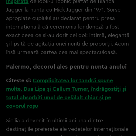
inspirată
de look-ul iconic purtat de Bianca
Jagger la nunta cu Mick Jagger din 1971. Surse
apropiate cuplului au declarat pentru presa
internațională că ceremonia londoneză a fost
exact ceea ce și-au dorit cei doi: intimă, elegantă
și lipsită de agitația unei nunți de proporții. Acum
însă urmează partea cea mai spectaculoasă.
Palermo, decorul ales pentru nunta anului
Citește și:
Complicitatea lor tandră spune
multe. Dua Lipa și Callum Turner, îndrăgostiți și
total absorbiți unul de celălalt chiar și pe
covorul roșu
Sicilia a devenit în ultimii ani una dintre
destinațiile preferate ale vedetelor internaționale