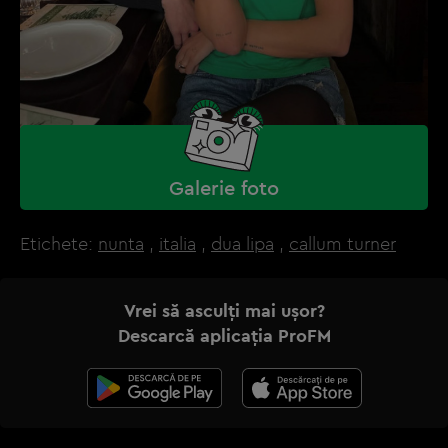
Galerie foto
Etichete:
nunta
,
italia
,
dua lipa
,
callum turner
Vrei să asculți mai ușor?
Descarcă aplicația ProFM