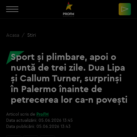
Acasa
Stiri
Sport și plimbare, apoi o
nuntă de trei zile. Dua Lipa
și Callum Turner, surprinși
în Palermo înainte de
petrecerea lor ca-n povești
Articol scris de
ProFM
Data actualizării:
05.06.2026 13:45
Data publicării:
05.06.2026 13:43