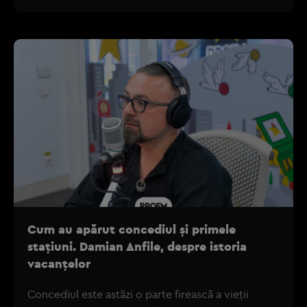
Cum au apărut concediul și primele
stațiuni. Damian Anfile, despre istoria
vacanțelor
Concediul este astăzi o parte firească a vieții