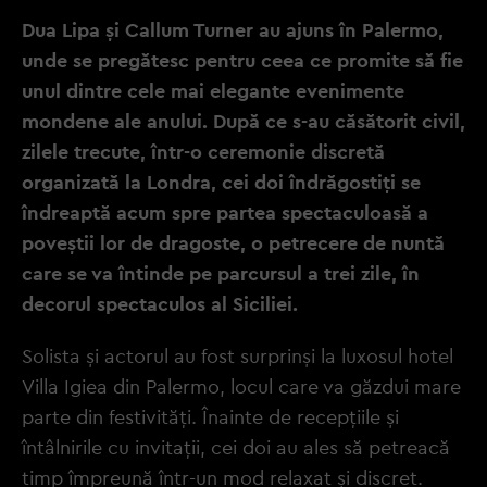
Dua Lipa și Callum Turner au ajuns în Palermo,
unde se pregătesc pentru ceea ce promite să fie
unul dintre cele mai elegante evenimente
mondene ale anului. După ce s-au căsătorit civil,
zilele trecute, într-o ceremonie discretă
organizată la Londra, cei doi îndrăgostiți se
îndreaptă acum spre partea spectaculoasă a
poveștii lor de dragoste, o petrecere de nuntă
care se va întinde pe parcursul a trei zile, în
decorul spectaculos al Siciliei.
Solista și actorul au fost surprinși la luxosul hotel
Villa Igiea din Palermo, locul care va găzdui mare
parte din festivități. Înainte de recepțiile și
întâlnirile cu invitații, cei doi au ales să petreacă
timp împreună într-un mod relaxat și discret.