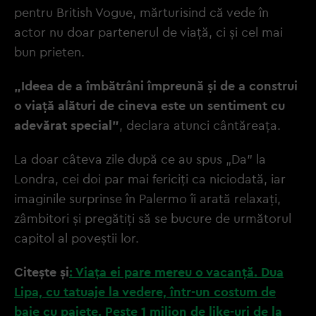
pentru British Vogue, mărturisind că vede în
actor nu doar partenerul de viață, ci și cel mai
bun prieten.
„Ideea de a îmbătrâni împreună și de a construi
o viață alături de cineva este un sentiment cu
adevărat special”
, declara atunci cântăreața.
La doar câteva zile după ce au spus „Da” la
Londra, cei doi par mai fericiți ca niciodată, iar
imaginile surprinse în Palermo îi arată relaxați,
zâmbitori și pregătiți să se bucure de următorul
capitol al poveștii lor.
Citește și
: Viața ei pare mereu o vacanță. Dua
Lipa, cu tatuaje la vedere, într-un costum de
baie cu paiete. Peste 1 milion de like-uri de la