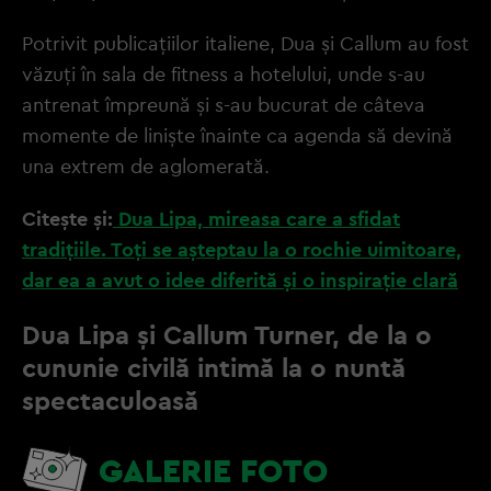
Potrivit publicațiilor italiene, Dua și Callum au fost
văzuți în sala de fitness a hotelului, unde s-au
antrenat împreună și s-au bucurat de câteva
momente de liniște înainte ca agenda să devină
una extrem de aglomerată.
Citește și:
Dua Lipa, mireasa care a sfidat
tradițiile. Toți se așteptau la o rochie uimitoare,
dar ea a avut o idee diferită și o inspirație clară
Dua Lipa și Callum Turner, de la o
cununie civilă intimă la o nuntă
spectaculoasă
GALERIE FOTO