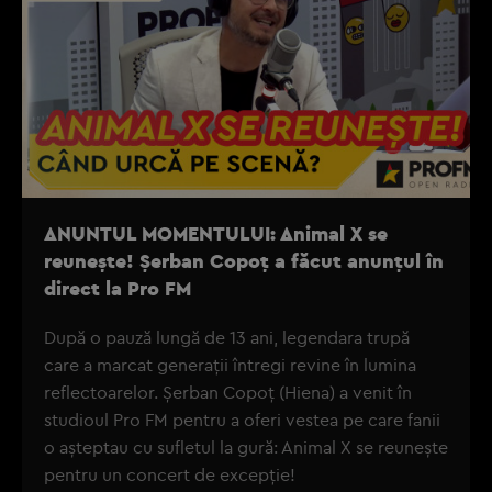
ANUNTUL MOMENTULUI: Animal X se
reunește! Șerban Copoț a făcut anunțul în
direct la Pro FM
După o pauză lungă de 13 ani, legendara trupă
care a marcat generații întregi revine în lumina
reflectoarelor. Șerban Copoț (Hiena) a venit în
studioul Pro FM pentru a oferi vestea pe care fanii
o așteptau cu sufletul la gură: Animal X se reunește
pentru un concert de excepție!