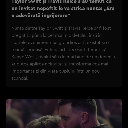
Taylor Swift și Travis Kelce s-au temut că
un invitat nepoftit le va strica nunta: „Era
o adevărată îngrijorare”
Nunta dintre Taylor Swift și Travis Kelce ar fi fost
pregătită până la cel mai mic detaliu, însă în
spatele evenimentului grandios ar fi existat și o
teamă serioasă. Echipa artistei s-ar fi temut că
Kanye West, rivalul său de mai bine de un deceniu,
ar putea apărea neinvitat și transforma cea mai
importantă zi din viața cuplului într-un nou
scandal.