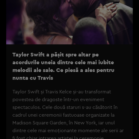
Taylor Swift a pășit spre altar pe
acordurile uneia dintre cele mai iubite
melodii ale sale. Ce piesă a ales pentru
nunta cu Travis
Taylor Swift și Travis Kelce și-au transformat
povestea de dragoste într-un eveniment
spectaculos. Cele două staruri s-au căsătorit în
cadrul unei ceremonii fastuoase organizate la
Madison Square Garden, în New York, iar unul
dintre cele mai emoționante momente ale serii ar
fi fost chiar intrarea artistei la ceremonie.