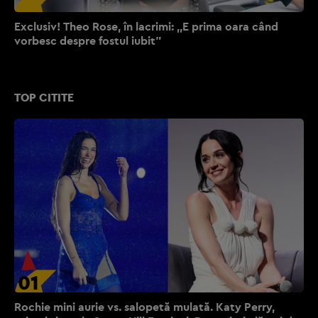
Exclusiv! Theo Rose, în lacrimi: ,,E prima oara când
vorbesc despre fostul iubit”
TOP CITITE
01
Rochie mini aurie vs. salopetă mulată. Katy Perry,