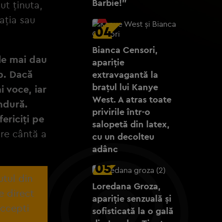
Barbie!”
ut ținuta,
tația sau
04
Bianca Censori,
le mai dau
apariție
ab. Dacă
extravagantă la
brațul lui Kanye
i voce, iar
West. A atras toate
ândură.
privirile într-o
fericiți pe
salopetă din latex,
care cântă a
cu un decolteu
adânc
05
utul din
Loredana Groza,
e direct
apariție senzuală și
accepti
sofisticată la o gală