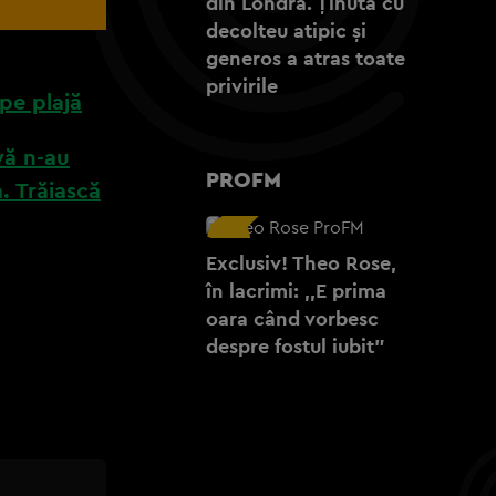
din Londra. Ținuta cu
decolteu atipic și
generos a atras toate
privirile
 pe plajă
vă n-au
PROFM
. Trăiască
Exclusiv! Theo Rose,
în lacrimi: ,,E prima
oara când vorbesc
despre fostul iubit”