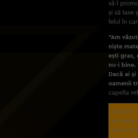
să-l promo
și să lase
felul în ca
"Am văzut
niște mate
ești gras,
nu-i bine.
Dacă ai și 
oamenii tr
capella ref
Setarile 
aceasta s
din brow