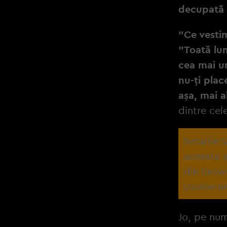
decupată c
"Ce vesti
"Toată lum
cea mai ur
nu-ți plac
așa, mai a
dintre cel
Setarile 
aceasta s
din brow
cookie-ur
Jo, pe num