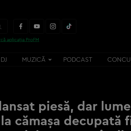
că aplicația ProFM
DJ
MUZICĂ
PODCAST
CONCU
 lansat piesă, dar lume
 la cămașa decupată fi