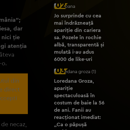
02
Jo surprinde cu cea
omânia";
mai îndrăzneață
iesa, dar
apariție din cariera
nici ție
sa. Pozele în rochie
albă, transparentă și
gi atenția
mulată i-au adus
câteva
6000 de like-uri
-o.
03
utul din
Loredana Groza,
apariție
e direct
spectaculoasă în
accepti
costum de baie la 56
de ani. Fanii au
reacționat imediat:
z de necaz,
„Ca o păpușă