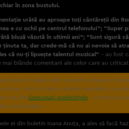
hiar în zona bustului.
mentație urâtă au aproape toți cântăreții din R
ea e cu ochii pe centrul telefonului"; "Super p
âtă bluză văzută în ultimii ani"; "Sunt sigură că 
e ținuta ta, dar crede-mă că nu ai nevoie să atra
les că nu-ți lipsește talentul muzical"
- au fost 
e mai blânde comentarii ale celor care au criticat
tale privind cookie-urile nu permit afisarea contin
ectiune. Poti actualiza setarile modulelor coooki
ser sau de
Gestionați preferințele
– e nevoie sa 
ile social media
ele ei din buletin Ioana Anuța, a ales să facă ha