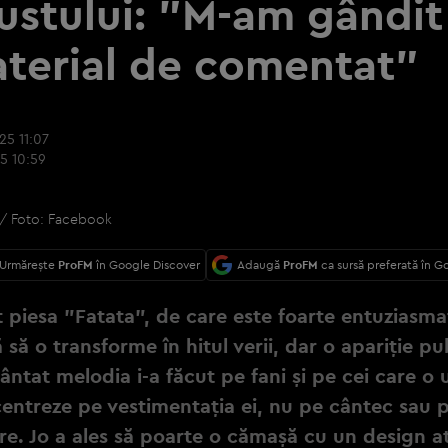
ustului: "M-am gândit 
terial de comentat"
25 11:07
5 10:59
" / Foto: Facebook
Urmărește
ProFM
în Google Discover
Adaugă
ProFM
ca sursă preferată în G
t piesa "Fatata", de care este foarte entuziasma
 să o transforme în hitul verii, dar o apariție pu
cântat melodia i-a făcut pe fani și pe cei care o
centreze pe vestimentația ei, nu pe cântec sau 
re. Jo a ales să poarte o cămașă cu un design at