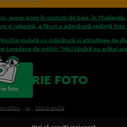
ile social media
:
Jo, super poze în costum de baie, în Thailanda.
re și relaxată, a făcut o adevărată ședință foto
:
Rochia mulată cu crăpătură și atitudinea de di
e Loredana de critici: “Nici tânără nu arătai așa
GALERIE FOTO
rie foto
decolteu
,
jo
,
ioana anuta
Vrei să asculți mai ușor?