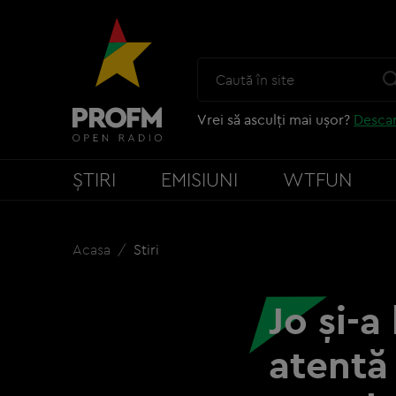
Vrei să asculți mai ușor?
Descar
ȘTIRI
EMISIUNI
WTFUN
Acasa
Stiri
Jo și-a
atentă