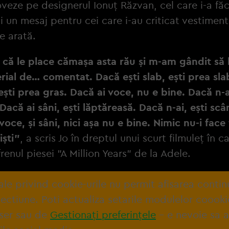
veze pe designerul Ionuț Răzvan, cel care i-a făc
 și un mesaj pentru cei care i-au criticat vestimen
re arată.
 că le place cămașa asta rău și m-am gândit să 
rial de… comentat. Dacă ești slab, ești prea sl
 ești prea gras. Dacă ai voce, nu e bine. Dacă n-a
 Dacă ai sâni, ești lăptăreasă. Dacă n-ai, ești sc
voce, și sâni, nici așa nu e bine. Nimic nu-i face 
iști"
, a scris Jo în dreptul unui scurt filmuleț în 
renul piesei "A Million Years" de la Adele.
tale privind cookie-urile nu permit afisarea contin
ectiune. Poti actualiza setarile modulelor coooki
ser sau de
Gestionați preferințele
– e nevoie sa 