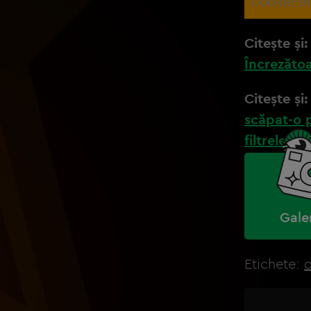
cookie-ur
Citește și
Încrezătoa
Citește și
scăpat-o p
filtrele!”
Gale
Etichete: