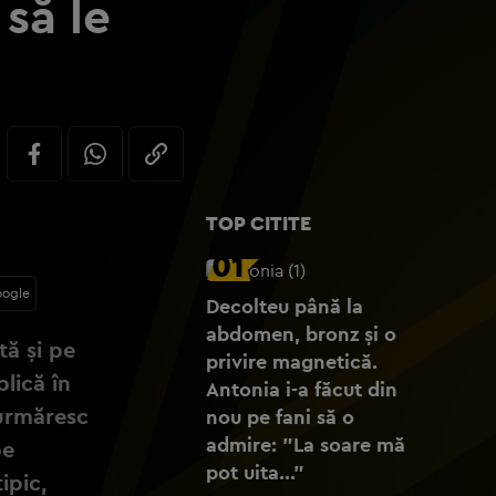
să le
TOP CITITE
01
oogle
Decolteu până la
abdomen, bronz și o
tă și pe
privire magnetică.
blică în
Antonia i-a făcut din
 urmăresc
nou pe fani să o
admire: "La soare mă
pe
pot uita..."
ipic,