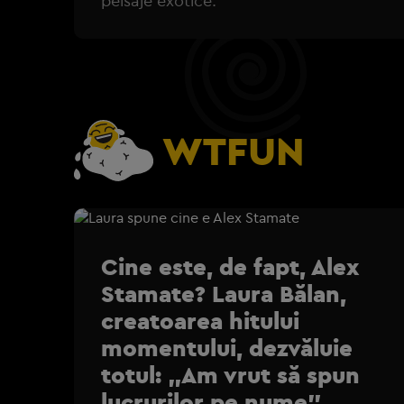
peisaje exotice.
WTFUN
Cine este, de fapt, Alex
Stamate? Laura Bălan,
creatoarea hitului
momentului, dezvăluie
totul: „Am vrut să spun
lucrurilor pe nume”