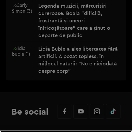
Legenda muzicii, mărturisiri
dureroase. Boala "dificilă,
frustrantă și uneori
înfricoșătoare" care a ținut-o
departe de public
Lidia Buble a ales libertatea fără
artificii. A pozat topless, în
mijlocul naturii: "Nu e niciodată
despre corp"
Be social