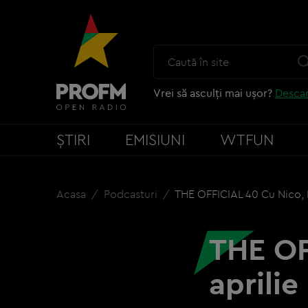
Vrei să asculți mai ușor?
Descar
ȘTIRI
EMISIUNI
WTFUN
Acasa
Podcasturi
THE OFFICIAL 40 Cu Nico, E
THE OF
aprilie