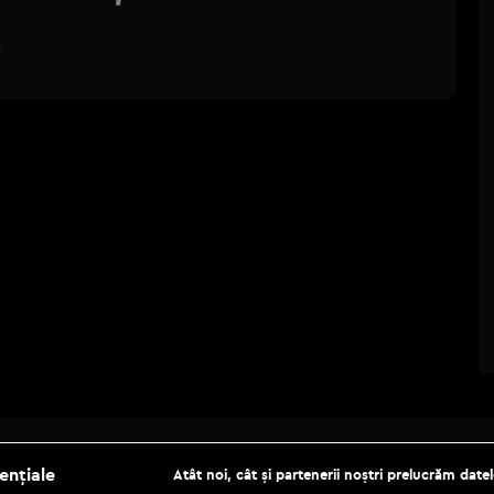
!
Be social
ențiale
Atât noi, cât și partenerii noștri prelucrăm datel