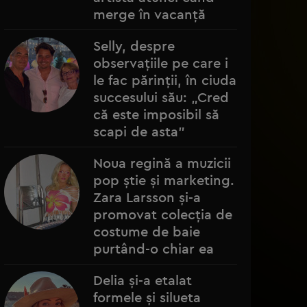
merge în vacanță
Selly, despre
observațiile pe care i
le fac părinții, în ciuda
succesului său: „Cred
că este imposibil să
scapi de asta”
Noua regină a muzicii
pop știe și marketing.
Zara Larsson și-a
promovat colecția de
costume de baie
purtând-o chiar ea
Delia și-a etalat
formele și silueta