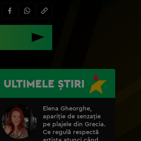
ULTIMELE ȘTIRI
Elena Gheorghe,
apariție de senzație
pe plajele din Grecia.
Ce regulă respectă
artista atunci când