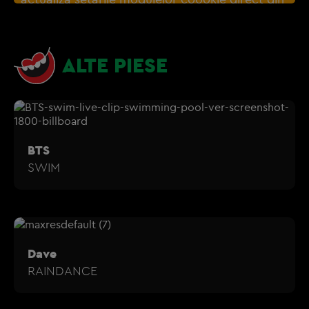
browser sau de
Gestionați preferințele
– e
nevoie sa accepti cookie-urile social media
ALTE PIESE
BTS
SWIM
Dave
RAINDANCE