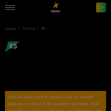
Acasa
Muzica
XS
XS
Setarile tale privind cookie-urile nu permit
afisarea continutul din aceasta sectiune. Poti
actualiza setarile modulelor coookie direct din