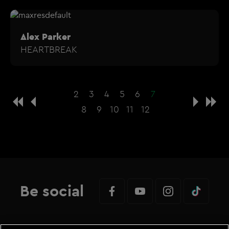
Alex Parker
HEARTBREAK
2
3
4
5
6
7
8
9
10
11
12
Be social