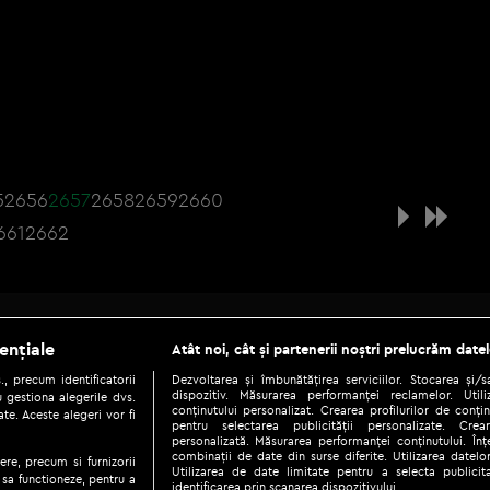
5
2656
2657
2658
2659
2660
661
2662
Be social
ențiale
Atât noi, cât și partenerii noștri prelucrăm datel
, precum identificatorii
Dezvoltarea și îmbunătățirea serviciilor. Stocarea și/
dispozitiv. Măsurarea performanței reclamelor. Utili
 gestiona alegerile dvs.
conținutului personalizat. Crearea profilurilor de conținu
te. Aceste alegeri vor fi
pentru selectarea publicității personalizate. Crear
personalizată. Măsurarea performanței conținutului. Înțe
combinații de date din surse diferite. Utilizarea datelor
ere, precum si furnizorii
Utilizarea de date limitate pentru a selecta publici
Copyright © 2026 / DIGI ROMANIA S.A.
 sa functioneze, pentru a
identificarea prin scanarea dispozitivului.