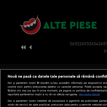
ALTE PIESE
2652
2653
2654
265
2
Nouă ne pasă ca datele tale personale să rămână confid
Noi și partenerii noștri
31
stocăm și/sau accesăm informații pe dispozitivul dvs.
cookie unici pentru prelucrarea datelor cu caracter personal. Puteți accepta sau
făcând clic mai jos sau în orice moment, pe pagina cu politica de confidențialita
raportate partenerilor noștri și nu vă vor afecta navigarea.
Mai multe detalii
Noi si partenerii nostri (retelele de socializare si agentiile de publicitate parten
nostri de servicii de date analitice) prelucram date pentru a permite website-ului