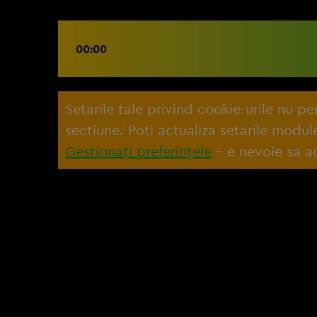
00:00
Setarile tale privind cookie-urile nu p
sectiune. Poti actualiza setarile modu
Gestionați preferințele
– e nevoie sa ac