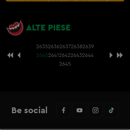
nevoie sa accepti cookie-urile social media
ALTE PIESE
2635
2636
2637
2638
2639
2640
2641
2642
2643
2644
2645
Be social