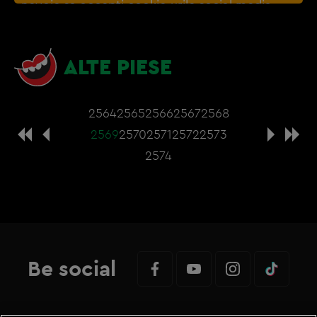
nevoie sa accepti cookie-urile social media
ALTE PIESE
2564
2565
2566
2567
2568
2569
2570
2571
2572
2573
2574
Be social