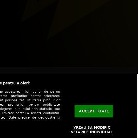
e pentru a oferi:
sau accesarea informațiilor de pe un
zarea profilurilor pentru selectarea
t personalizat. Utilizarea profilurilor
ea profilurilor pentru publicitate
legerea publicului prin statistici sau
ACCEPT TOATE
 limitate pentru a selecta conținutul.
tatea. Date precise de geolocație și
|
|
fo
Codul etic
iPhone app
VREAU SA MODIFIC
SETARILE INDIVIDUAL