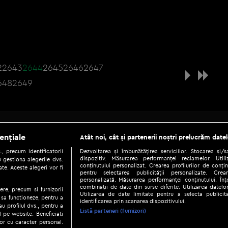
2
2643
2644
2645
2646
2647
648
2649
Be social
ențiale
Atât noi, cât și partenerii noștri prelucrăm datel
, precum identificatorii
Dezvoltarea și îmbunătățirea serviciilor. Stocarea și/
dispozitiv. Măsurarea performanței reclamelor. Utili
 gestiona alegerile dvs.
conținutului personalizat. Crearea profilurilor de conținu
te. Aceste alegeri vor fi
pentru selectarea publicității personalizate. Crear
personalizată. Măsurarea performanței conținutului. Înțe
combinații de date din surse diferite. Utilizarea datelor
ere, precum si furnizorii
Utilizarea de date limitate pentru a selecta publici
Copyright © 2026 / DIGI ROMANIA S.A.
 sa functioneze, pentru a
identificarea prin scanarea dispozitivului.
au profilul dvs., pentru a
|
|
|
eni și condiții
Politica de confidențialitate
Ascultă live
Contact/In
Listă parteneri (furnizori)
ul pe website. Beneficiati
or cu caracter personal.