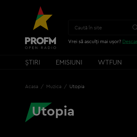
Vrei să asculți mai ușor?
Descar
ȘTIRI
EMISIUNI
WTFUN
Acasa
Muzica
Utopia
Utopia