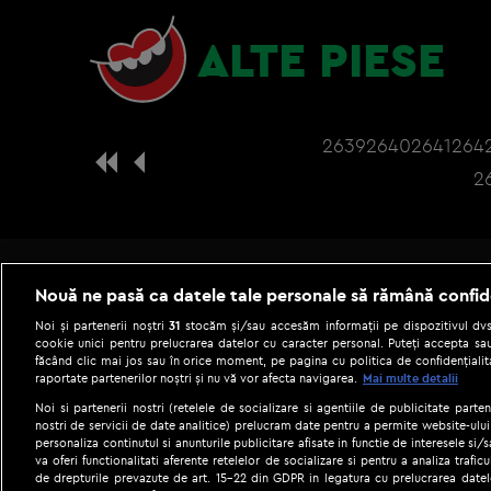
ALTE PIESE
2639
2640
2641
264
2
Nouă ne pasă ca datele tale personale să rămână confid
Noi și partenerii noștri
31
stocăm și/sau accesăm informații pe dispozitivul dvs.
cookie unici pentru prelucrarea datelor cu caracter personal. Puteți accepta sau
făcând clic mai jos sau în orice moment, pe pagina cu politica de confidențialita
raportate partenerilor noștri și nu vă vor afecta navigarea.
Mai multe detalii
Noi si partenerii nostri (retelele de socializare si agentiile de publicitate parten
nostri de servicii de date analitice) prelucram date pentru a permite website-ului
personaliza continutul si anunturile publicitare afisate in functie de interesele si/s
|
Gestionați preferințele
Term
va oferi functionalitati aferente retelelor de socializare si pentru a analiza trafic
de drepturile prevazute de art. 15-22 din GDPR in legatura cu prelucrarea datel