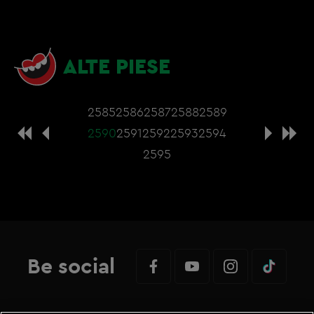
ALTE PIESE
2585
2586
2587
2588
2589
2590
2591
2592
2593
2594
2595
Be social