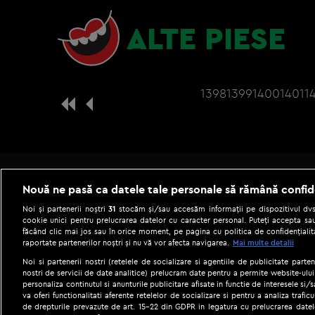
ALTE PIESE
1398
1399
1400
1401
1
Nouă ne pasă ca datele tale personale să rămână confid
Noi și partenerii noștri
31
stocăm și/sau accesăm informații pe dispozitivul dvs.
cookie unici pentru prelucrarea datelor cu caracter personal. Puteți accepta sau
făcând clic mai jos sau în orice moment, pe pagina cu politica de confidențialita
raportate partenerilor noștri și nu vă vor afecta navigarea.
Mai multe detalii
Noi si partenerii nostri (retelele de socializare si agentiile de publicitate parten
nostri de servicii de date analitice) prelucram date pentru a permite website-ului
personaliza continutul si anunturile publicitare afisate in functie de interesele si/s
|
Gestionați preferințele
Term
va oferi functionalitati aferente retelelor de socializare si pentru a analiza trafic
de drepturile prevazute de art. 15-22 din GDPR in legatura cu prelucrarea datel