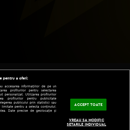
e pentru a oferi:
sau accesarea informațiilor de pe un
zarea profilurilor pentru selectarea
t personalizat. Utilizarea profilurilor
ea profilurilor pentru publicitate
legerea publicului prin statistici sau
ACCEPT TOATE
 limitate pentru a selecta conținutul.
tatea. Date precise de geolocație și
|
|
fo
Codul etic
iPhone app
VREAU SA MODIFIC
SETARILE INDIVIDUAL