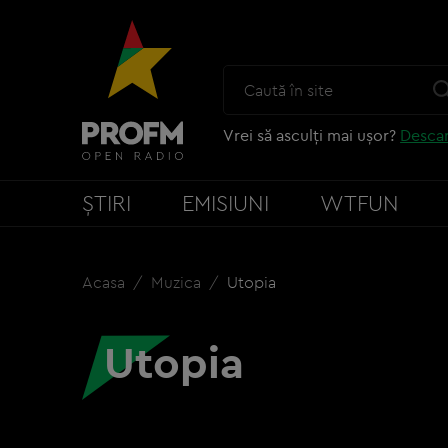
Vrei să asculți mai ușor?
Descar
ȘTIRI
EMISIUNI
WTFUN
Acasa
Muzica
Utopia
Utopia