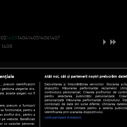
402
1403
1404
1405
1406
1407
1408
Be social
ențiale
Atât noi, cât și partenerii noștri prelucrăm datel
, precum identificatorii
Dezvoltarea și îmbunătățirea serviciilor. Stocarea și/
dispozitiv. Măsurarea performanței reclamelor. Utili
 gestiona alegerile dvs.
conținutului personalizat. Crearea profilurilor de conținu
te. Aceste alegeri vor fi
pentru selectarea publicității personalizate. Crear
personalizată. Măsurarea performanței conținutului. Înțe
combinații de date din surse diferite. Utilizarea datelor
ere, precum si furnizorii
Utilizarea de date limitate pentru a selecta publici
Copyright © 2026 / DIGI ROMANIA S.A.
 sa functioneze, pentru a
identificarea prin scanarea dispozitivului.
au profilul dvs., pentru a
|
|
|
eni și condiții
Politica de confidențialitate
Ascultă live
Contact/In
Listă parteneri (furnizori)
ul pe website. Beneficiati
or cu caracter personal.